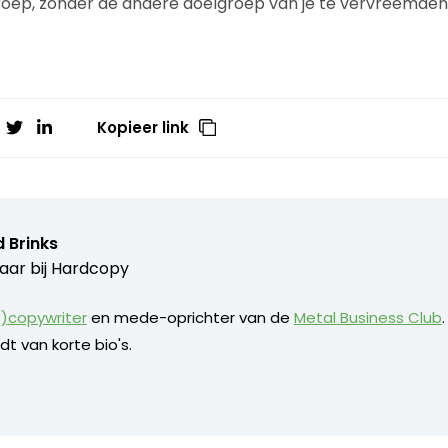
roep, zonder de andere doelgroep van je te vervreemden
Kopieer link
 Brinks
aar bij
Hardcopy
)copywriter
en mede-oprichter van de
Metal Business Club
dt van korte bio's.