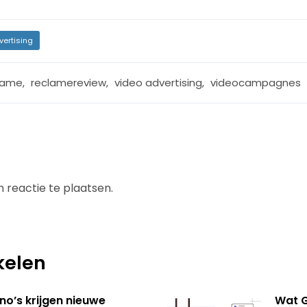
vertising
lame
,
reclamereview
,
video advertising
,
videocampagnes
 reactie te plaatsen.
kelen
no’s krijgen nieuwe
Wat G