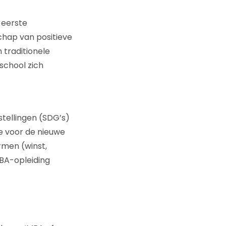
 eerste
hap van positieve
 traditionele
school zich
tellingen (SDG’s)
e voor de nieuwe
rmen (winst,
MBA-opleiding