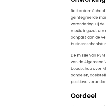
Rotterdam School 
geïntegreerde ma
verandering. Bij d
media ingezet om 
aanpast aan de v
businessschoolstu
De missie van RSM 
van de Algemene V
boodschap over MBA
aandelen, doelstell
positieve veranderi
Oordeel