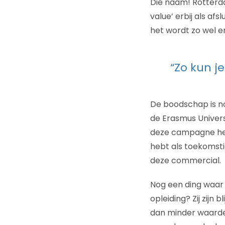
Die naam! Rotterd
value’ erbij als af
het wordt zo wel e
“Zo kun j
De boodschap is no
de Erasmus Univers
deze campagne heel
hebt als toekomstig
deze commercial.
Nog een ding waar
opleiding? Zij zijn
dan minder waarde?