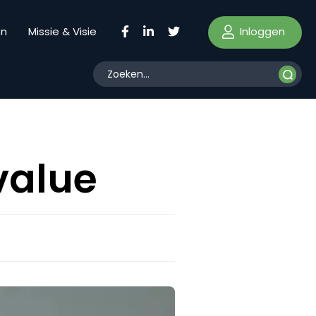
Inloggen
en
Missie & Visie
value