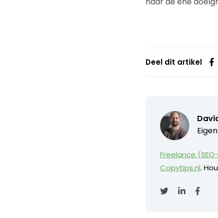
naar de ene doelg
Deel dit artikel
David
Eigen
Freelance (SEO-
Copytips.nl
. Hou