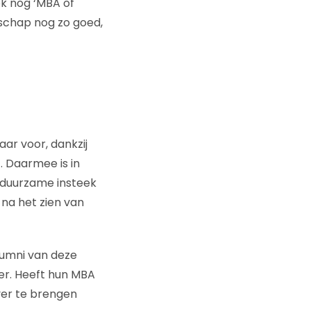
k nog ‘MBA of
odschap nog zo goed,
ar voor, dankzij
. Daarmee is in
 duurzame insteek
 na het zien van
lumni van deze
ier. Heeft hun MBA
ver te brengen