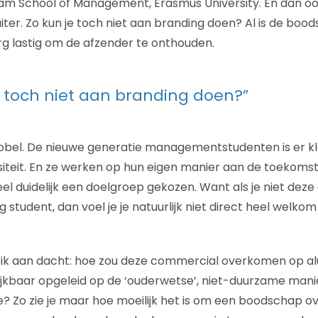
am School of Management, Erasmus University. En dan oo
sluiter. Zo kun je toch niet aan branding doen? Al is de bo
rg lastig om de afzender te onthouden.
e toch niet aan branding doen?”
bel. De nieuwe generatie managementstudenten is er kla
iteit. En ze werken op hun eigen manier aan de toekomst
 duidelijk een doelgroep gekozen. Want als je niet deze
 student, dan voel je je natuurlijk niet direct heel welkom
 ik aan dacht: hoe zou deze commercial overkomen op a
 blijkbaar opgeleid op de ‘ouderwetse’, niet-duurzame man
 Zo zie je maar hoe moeilijk het is om een boodschap o