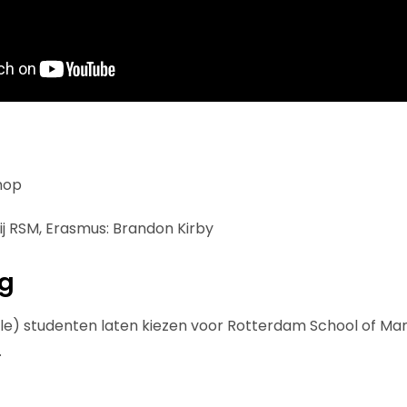
hop
ij RSM, Erasmus: Brandon Kirby
ng
ale) studenten laten kiezen voor Rotterdam School of M
.