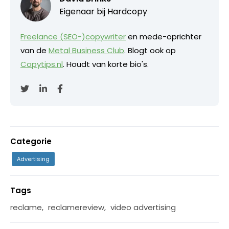
Eigenaar bij
Hardcopy
Freelance (SEO-)copywriter
en mede-oprichter
van de
Metal Business Club
. Blogt ook op
Copytips.nl
. Houdt van korte bio's.
Categorie
Advertising
Tags
reclame
,
reclamereview
,
video advertising