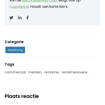
van de
Metal Business Club
. Blogt ook op
Copytips.nl
. Houdt van korte bio's.
Categorie
Advertising
Tags
commercial
,
merken
,
reclame
,
reclamereview
Plaats reactie