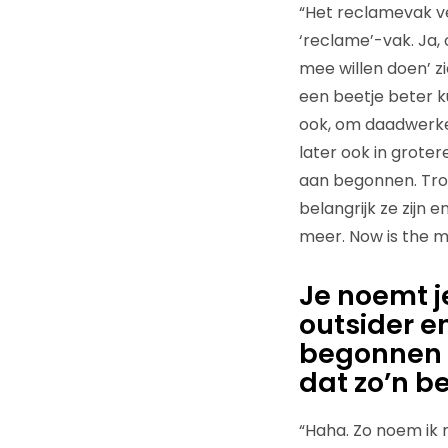
“Het reclamevak ver
‘reclame’-vak. Ja,
mee willen doen’ zi
een beetje beter k
ook, om daadwerkel
later ook in groter
aan begonnen. Trouw
belangrijk ze zijn 
meer. Now is the 
Je noemt j
outsider e
begonnen
dat zo’n b
“Haha. Zo noem ik 