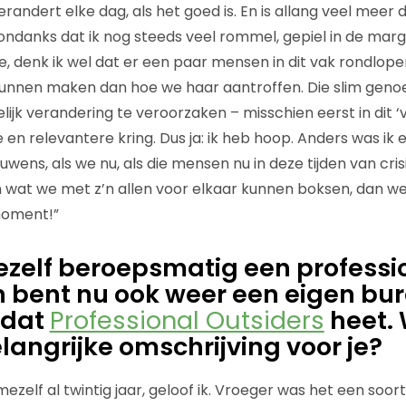
andert elke dag, als het goed is. En is allang veel meer 
 ondanks dat ik nog steeds veel rommel, gepiel in de mar
e, denk ik wel dat er een paar mensen in dit vak rondlope
unnen maken dan hoe we haar aantroffen. Die slim genoeg 
ijk verandering te veroorzaken – misschien eerst in dit 
e en relevantere kring. Dus ja: ik heb hoop. Anders was ik 
ens, als we nu, als die mensen nu in deze tijden van crisi
en wat we met z’n allen voor elkaar kunnen boksen, dan wee
moment!”
ezelf beroepsmatig een professi
n bent nu ook weer een eigen bu
 dat
Professional Outsiders
heet.
elangrijke omschrijving voor je?
mezelf al twintig jaar, geloof ik. Vroeger was het een so