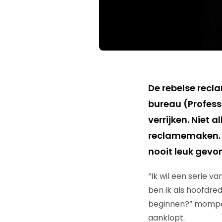
De rebelse recl
bureau (Profess
verrijken. Niet 
reclamemaken. E
nooit leuk gevo
“Ik wil een serie va
ben ik als hoofdre
beginnen?” mompel
aanklopt.