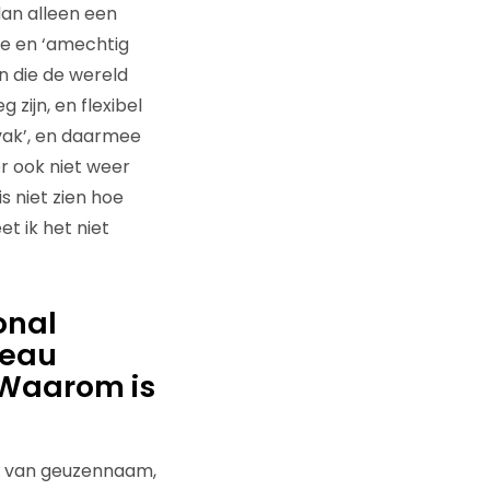
dan alleen een
ge en ‘amechtig
n die de wereld
zijn, en flexibel
‘vak’, en daarmee
er ook niet weer
s niet zien hoe
t ik het niet
onal
reau
 Waarom is
ort van geuzennaam,