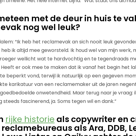
ijn timeline. Het hele internet bijna.” Wat staat ons ditm
teen met de deur in huis te vall
evak nog wel leuk?
lem: “Ik heb het reclamevak an sich nooit leuk gevonden
heb ik altijd mee geworsteld. Ik houd wel van mijn werk, 
 vroeger wellicht wat te hardvochtig en te tegendraads me
e. Heeft er ook mee te maken dat ik vanaf het begin het la
te beperkt vond, terwijl ik natuurlijk op een gegeven mo
ukte karikatuur van een reclamemaker uit de jaren negent
 goedbedoelde onwetendheid. Maar terug naar je vraag: i
 steeds fascinerend, ja. Soms tegen wil en dank.”
en
rijke historie
als copywriter en c
ij reclamebureaus als Ara, DDB, L