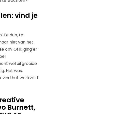
aal te wachten?
en: vind je
. Te dun, te
maar niet van het
e om. Of ik ging er
bel
ment wel uitgroeide
ig. Het was,
k vind het werkveld
reative
eo Burnett,