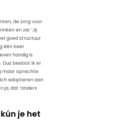
anten, de zorg voor
ken en zei: ‘Jij
el goed structuur
og één keer
even handig is
. Dus besloot ik er
og maar oprechte
zich adapteren aan
 ja, dat ‘anders
kún je het