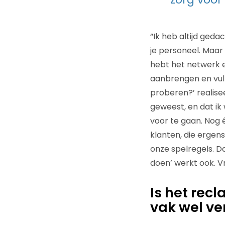
“Ik heb altijd ged
je personeel. Maar
hebt het netwerk e
aanbrengen en vul j
proberen?’ realisee
geweest, en dat ik 
voor te gaan. Nog
klanten, die ergen
onze spelregels. Da
doen’ werkt ook. V
Is het rec
vak wel v