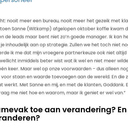
acht: nooit meer een bureau, nooit meer het gezeik met kl
 toen Sanne (Witkamp) afgelopen oktober koffie kwam drin
n de leads maar bent niet zo’n goede manager. Ik kan he
e inhoudelijk aan op strategie. Zullen we het toch niet n
rde ik me dat mijn vroegere partnerkeuze ook niet altijd 
wellicht inmiddels beter wist wat ik wel en niet meer wilde
 één keer. Maar wel op onze voorwaarden – dus alleen n
s voor staan en waarde toevoegen aan de wereld. En die 
t werkt. Met Sanne en mij, en met de klanten, Goddank. En
raag me niet hoe en waarom, maar ik geniet er wel van.”
lamevak toe aan verandering? En 
eranderen?