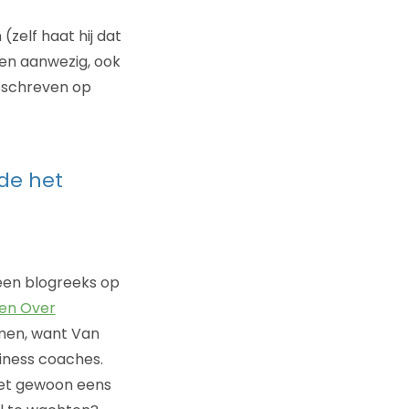
elf haat hij dat
 en aanwezig, ook
geschreven op
lde het
een blogreeks op
len Over
men, want Van
iness coaches.
e het gewoon eens