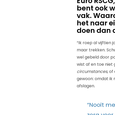
Euro RSCG,
bent ook w
vak. Waaro
het naar e
doen dan a
“Ik roep al vijftien
maar trekken. Schur
wel gebeld door po
wist af en toe niet
circumstances
, o
gewoon: omdat ik m
afslagen.
“Nooit me
zorg voor