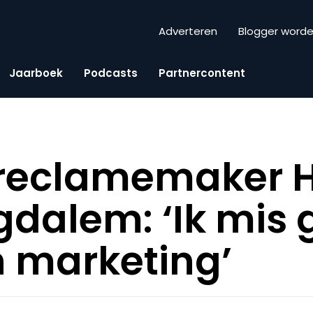
Adverteren
Blogger word
Jaarboek
Podcasts
Partnercontent
 reclamemaker H
dalem: ‘Ik mis
n marketing’