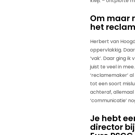
kwijt – ontplofte m
Om maar me
het reclam
Herbert van Hoogda
oppervlakkig. Daar 
‘vak’. Daar ging ik
juist te veel in me
‘reclamemaker’ al 
tot een soort misl
achteraf, allemaal
‘communicatie’ nog
Je hebt e
director b