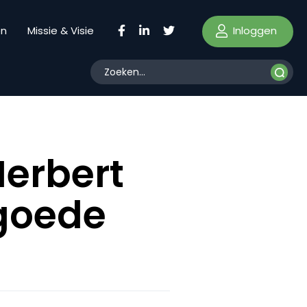
Inloggen
en
Missie & Visie
erbert
 goede