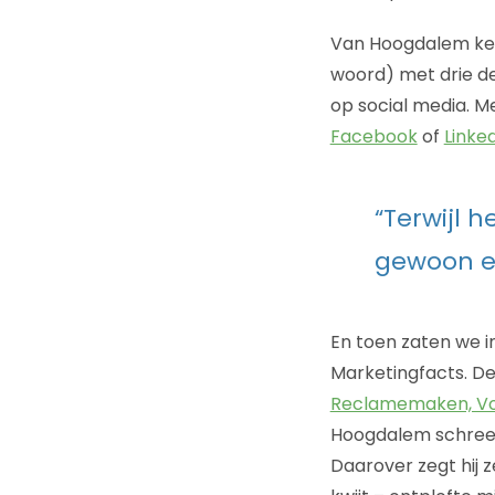
Van Hoogdalem ken 
woord) met drie dec
op social media. M
Facebook
of
Linke
“Terwijl h
gewoon ee
En toen zaten we i
Marketingfacts. De 
Reclamemaken, Voo
Hoogdalem schreef 
Daarover zegt hij z