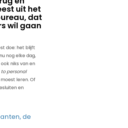
 rug en
st uit het
ureau, dat
s wil gaan
t doe: het blijft
 nu nog elke dag,
 ook niks van en
 to personal
 moest leren. Of
sluiten en
lanten, de