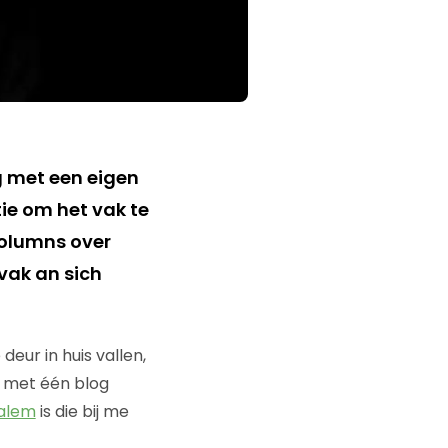
g met een eigen
ie om het vak te
 columns over
vak an sich
deur in huis vallen,
s met één blog
alem
is die bij me