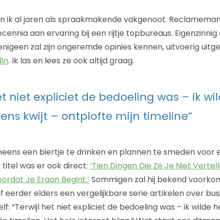
ik al jaren als spraakmakende vakgenoot. Reclameman (z
ennia aan ervaring bij een rijtje topbureaus. Eigenzinnig
enigeen zal zijn ongeremde opinies kennen, uitvoerig uit
dIn
. Ik las en lees ze ook altijd graag.
et niet expliciet de bedoeling was – ik wi
ns kwijt – ontplofte mijn timeline”
neens een biertje te drinken en plannen te smeden voor 
titel was er ook direct:
‘Tien Dingen Die Ze Je Niet Vertel
rdat Je Eraan Begint.’
Sommigen zal hij bekend voorko
eerder elders een vergelijkbare serie artikelen over bus
elf: “Terwijl het niet expliciet de bedoeling was – ik wild