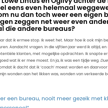
 Lowe Lintas en Ogilvy achter de
el eens even helemaal weggewee
m nu dan toch weer een eigen b
igen zeggen net weer even ander
l die andere bureaus?
 jaar dat ik ermee stop. Ik weet het. Maar hoe ik ook mijn bes
en. Aandacht vragen. In die vijftien jaar werd ik altijd, en
tentiële klanten, met mogelijke opdrachten. Ik snapte er
 goed wat ik er mee moest. En ja, ik was een tijdje weg.
Due
f omdat ik dacht dat ik ‘coach’ moest worden en daarvoor
ijn wonden aan het likken was, wonden van verkeerde be
er een bureau, nooit meer gezeik met k
 personeel”