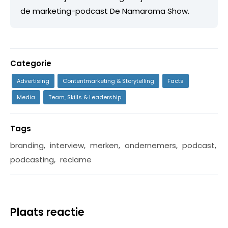
de marketing-podcast De Namarama Show.
Categorie
Advertising
Contentmarketing & Storytelling
Facts
Media
Team, Skills & Leadership
Tags
branding
,
interview
,
merken
,
ondernemers
,
podcast
,
podcasting
,
reclame
Plaats reactie