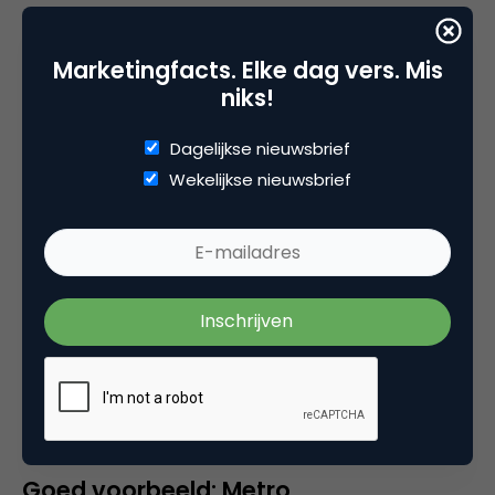
Hack 7: Behoefte van doelgroep staat
voorop
Marketingfacts. Elke dag vers. Mis
niks!
Maak content voor je doelgroep, niet voor het
Dagelijkse nieuwsbrief
bedrijf waar je voor werkt. Zoek uit waar je
Wekelijkse nieuwsbrief
doelgroep behoefte aan heeft. Waar willen ze
antwoord op (doe een SEO-onderzoek)? Waar
bevinden ze zich? Wat wekt de interesse?
“Maak content voor je
doelgroep, niet voor het bedrijf
waar je voor werkt”
Goed voorbeeld: Metro