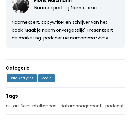
Floris Hülsmann
Naamexpert bij
Namarama
Naamexpert, copywriter en schrijver van het
boek 'Maak je naam onvergetelijk'. Presenteert
de marketing-podcast De Namarama Show.
Categorie
Data Analytics
Media
Tags
ai
,
artificial intelligence
,
datamanagement
,
podcast