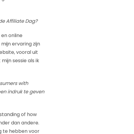
e Affiliate Dag?
 en online
ijn ervaring zijn
site, vooral uit
ijn sessie als ik
nsumers with
en indruk te geven
rstanding of how
nder dan andere.
ig te hebben voor