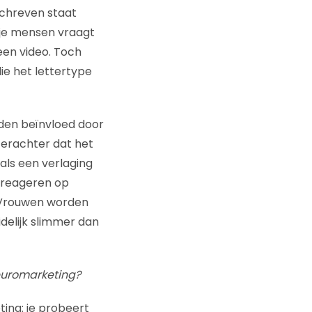
schreven staat
 je mensen vraagt
 een video. Toch
ie het lettertype
den beïnvloed door
 erachter dat het
 als een verlaging
 reageren op
. Vrouwen worden
idelijk slimmer dan
neuromarketing?
ting: je probeert