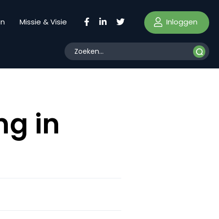
Inloggen
en
Missie & Visie
ng in