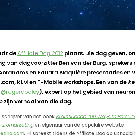
indt de
Affiliate Dag 2012
plaats. Die dag geven, o
ng van dagvoorzitter Ben van der Burg, sprekers 
j Abrahams en Eduard Blaquière presentaties en 
ol.com, KLM en T-Mobile workshops. Een van de
ke
(
@rogerdooley
), expert op het gebied van neuro
p zijn verhaal van die dag.
. schrijver van het boek
Brainfluence: 100 Ways to Persu
euromarketing
en eigenaar van de populaire website
eting.com
. Hij spreekt tijdens de Affiliate Dag op uitnodi