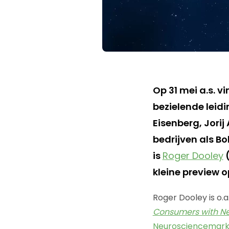
Op 31 mei a.s. v
bezielende leidi
Eisenberg, Jori
bedrijven als B
is
Roger Dooley
kleine preview o
Roger Dooley is o.a
Consumers with N
Neurosciencemark