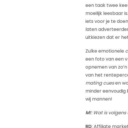
een taak twee keer
moeilijk leesbaar 
iets voor je te doe
laten adverteerder
uitkiezen dat er het
Zulke emotionele
c
een foto van een v
opnemen van zo’n fo
van het renteperc
mating cues
en wo
minder eenvoudig b
wij mannen!
M!
: Wat is volgens
RD
: Affiliate mark