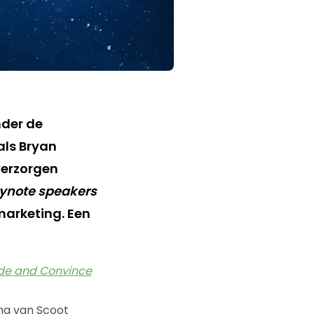
nder de
als Bryan
verzorgen
ynote speakers
marketing. Een
ade and Convince
ging van Scoot