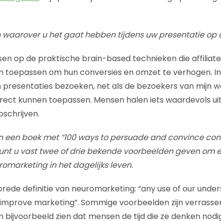
en waarover u het gaat hebben tijdens uw presentatie op d
ssen op de praktische brain-based technieken die affiliate
toepassen om hun conversies en omzet te verhogen. In m
 presentaties bezoeken, net als de bezoekers van mijn web
rect kunnen toepassen. Mensen halen iets waardevols uit m
pschrijven.
 van een boek met “100 ways to persuade and convince co
unt u vast twee of drie bekende voorbeelden geven om e
romarketing in het dagelijks leven.
 brede definitie van neuromarketing: “any use of our unde
 improve marketing”. Sommige voorbeelden zijn verrasse
 bijvoorbeeld zien dat mensen de tijd die ze denken nod