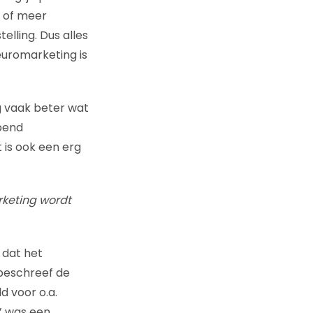
, of meer
elling. Dus alles
euromarketing is
g vaak beter wat
opend
 is ook een erg
rketing wordt
dat het
 beschreef de
 voor o.a.
’ was een