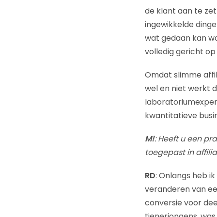
de klant aan te zet
ingewikkelde dingen
wat gedaan kan wor
volledig gericht o
Omdat slimme affil
wel en niet werkt 
laboratoriumexperi
kwantitatieve busi
M!
: Heeft u een p
toegepast in affili
RD
: Onlangs heb ik
veranderen van ee
conversie voor dee
tienerjongens, wa