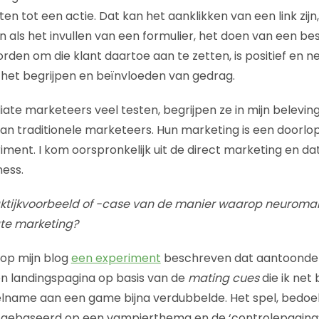
ten tot een actie. Dat kan het aanklikken van een link zijn
 als het invullen van een formulier, het doen van een best
den om die klant daartoe aan te zetten, is positief en n
p het begrijpen en beïnvloeden van gedrag.
iate marketeers veel testen, begrijpen ze in mijn belevin
dan traditionele marketeers. Hun marketing is een doorl
ment. I kom oorspronkelijk uit de direct marketing en dat
ness.
raktijkvoorbeeld of -case van de manier waarop neuroma
ate marketing?
 op mijn blog
een experiment
beschreven dat aantoonde 
n landingspagina op basis van de
mating cues
die ik net
lname aan een game bijna verdubbelde. Het spel, bedoeld
s gebaseerd op een vampierthema en de ‘controlepagina