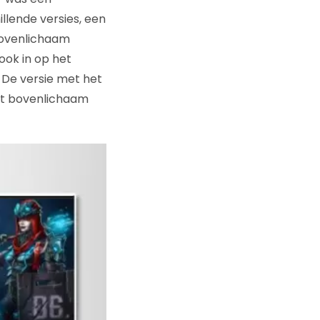
llende versies, een
bovenlichaam
 ook in op het
 De versie met het
het bovenlichaam