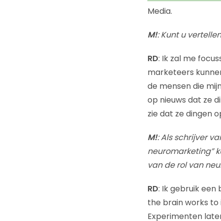
Media.
M!
: Kunt u vertell
RD
: Ik zal me focu
marketeers kunnen 
de mensen die mijn
op nieuws dat ze di
zie dat ze dingen o
M!
: Als schrijver
neuromarketing” k
van de rol van neu
RD
: Ik gebruik een
the brain works to
Experimenten laten