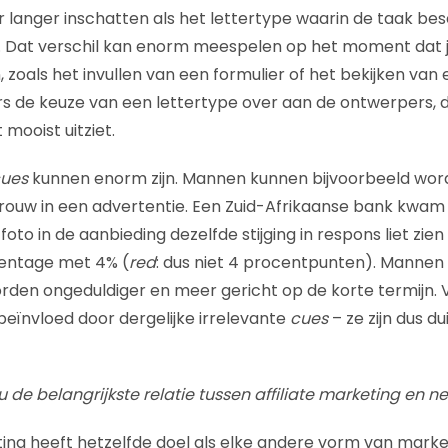
 langer inschatten als het lettertype waarin de taak be
is. Dat verschil kan enorm meespelen op het moment dat
n, zoals het invullen van een formulier of het bekijken van
s de keuze van een lettertype over aan de ontwerpers, d
 mooist uitziet.
ues
kunnen enorm zijn. Mannen kunnen bijvoorbeeld wor
rouw in een advertentie. Een Zuid-Afrikaanse bank kwam
to in de aanbieding dezelfde stijging in respons liet zien
entage met 4% (
red
: dus niet 4 procentpunten). Mannen
rden ongeduldiger en meer gericht op de korte termijn
eïnvloed door dergelijke irrelevante
cues
– ze zijn dus du
 u de belangrijkste relatie tussen affiliate marketing en 
eting heeft hetzelfde doel als elke andere vorm van marke