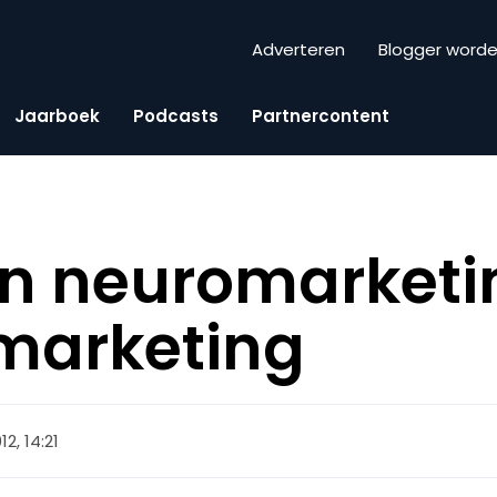
Adverteren
Blogger word
Jaarboek
Podcasts
Partnercontent
an neuromarketi
e marketing
2, 14:21