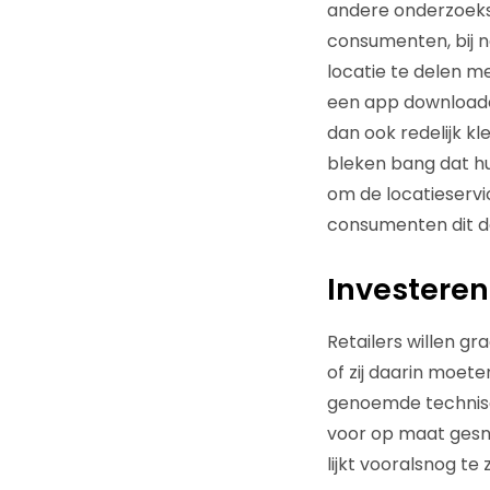
andere onderzoeks
consumenten, bij 
locatie te delen 
een app downloade
dan ook redelijk k
bleken bang dat h
om de locatieservi
consumenten dit doe
Investeren 
Retailers willen g
of zij daarin moete
genoemde technisc
voor op maat gesne
lijkt vooralsnog te 