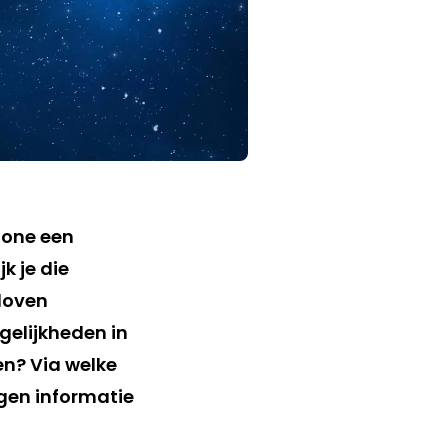
hone een
k je die
loven
elijkheden in
en? Via welke
egen informatie