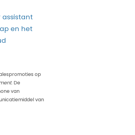
r assistant
ap en het
ud
salespromoties op
ement
. De
hone van
unicatiemiddel van