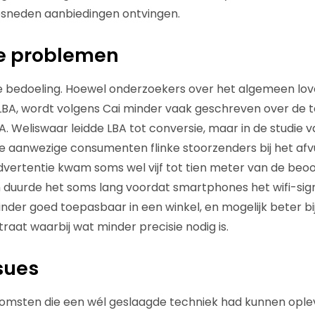
esneden aanbiedingen ontvingen.
e problemen
e bedoeling. Hoewel onderzoekers over het algemeen love
LBA, wordt volgens Cai minder vaak geschreven over de 
 Weliswaar leidde LBA tot conversie, maar in de studie 
de aanwezige consumenten flinke stoorzenders bij het af
dvertentie kwam soms wel vijf tot tien meter van de beo
 duurde het soms lang voordat smartphones het wifi-sign
inder goed toepasbaar in een winkel, en mogelijk beter bi
raat waarbij wat minder precisie nodig is.
sues
komsten die een wél geslaagde techniek had kunnen ople