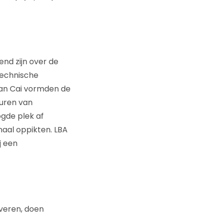
nd zijn over de
technische
van Cai vormden de
vuren van
ogde plek af
aal oppikten. LBA
j een
veren, doen