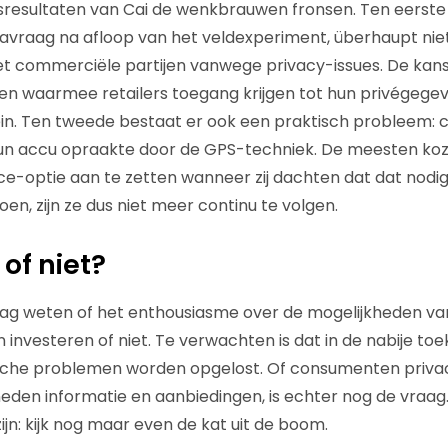
resultaten van Cai de wenkbrauwen fronsen. Ten eerste
navraag na afloop van het veldexperiment, überhaupt ni
met commerciële partijen vanwege privacy-issues. De ka
n waarmee retailers toegang krijgen tot hun privégege
lein. Ten tweede bestaat er ook een praktisch probleem
un accu opraakte door de GPS-techniek. De meesten ko
ce-optie aan te zetten wanneer zij dachten dat dat nodig
n, zijn ze dus niet meer continu te volgen.
of niet?
raag weten of het enthousiasme over de mogelijkheden van
n investeren of niet. Te verwachten is dat in de nabije to
he problemen worden opgelost. Of consumenten privacy
den informatie en aanbiedingen, is echter nog de vraag. 
zijn: kijk nog maar even de kat uit de boom.