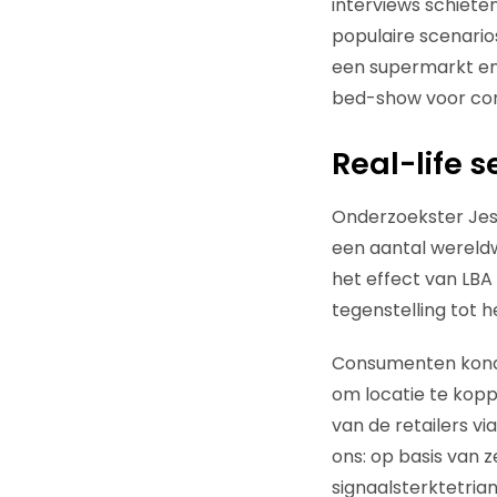
interviews schiet
populaire scenarios
een supermarkt en 
bed-show voor con
Real-life s
Onderzoekster Jess
een aantal wereld
het effect van LBA
tegenstelling tot
Consumenten konde
om locatie te kopp
van de retailers 
ons: op basis van 
signaalsterktetrian