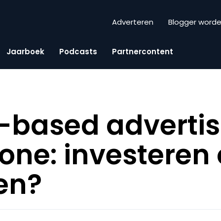
Adverteren
Blogger word
Jaarboek
Podcasts
Partnercontent
-based advertis
ne: investeren 
en?