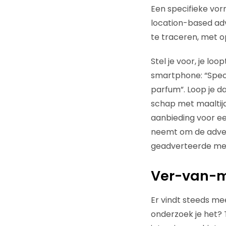
Een specifieke vor
location-based ad
te traceren, met o
Stel je voor, je lo
smartphone: “Specia
parfum”. Loop je d
schap met maaltijd
aanbieding voor ee
neemt om de advert
geadverteerde mer
Ver-van-m
Er vindt steeds mee
onderzoek je het? 