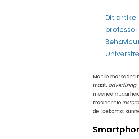
Dit artik
professor
Behaviour
Universitei
Mobile marketing m
maat,
advertising
,
meeneembaarheid e
traditionele
instore
de toekomst kunnen
Smartpho