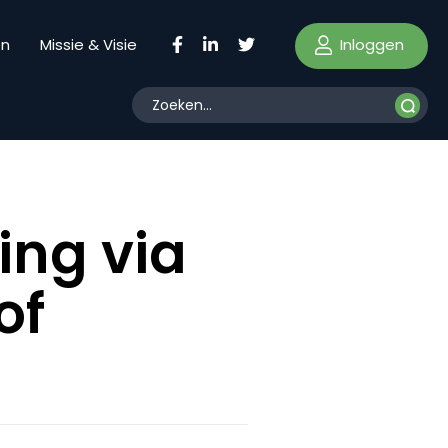
Inloggen
en
Missie & Visie
ing via
of