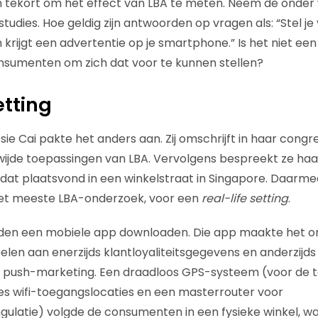
en tekort om het effect van LBA te meten. Neem de onde
tudies. Hoe geldig zijn antwoorden op vragen als: “Stel je v
krijgt een advertentie op je smartphone.” Is het niet ee
sumenten om zich dat voor te kunnen stellen?
etting
ie Cai pakte het anders aan. Zij omschrijft in haar congr
wijde toepassingen van LBA. Vervolgens bespreekt ze ha
 dat plaatsvond in een winkelstraat in Singapore. Daarmee
 het meeste LBA-onderzoek, voor een
real-life setting
.
n een mobiele app downloaden. Die app maakte het on
elen aan enerzijds klantloyaliteitsgegevens en anderzijd
via push-marketing. Een draadloos GPS-systeem (voor de
zes wifi-toegangslocaties en een masterrouter voor
gulatie) volgde de consumenten in een fysieke winkel, waar