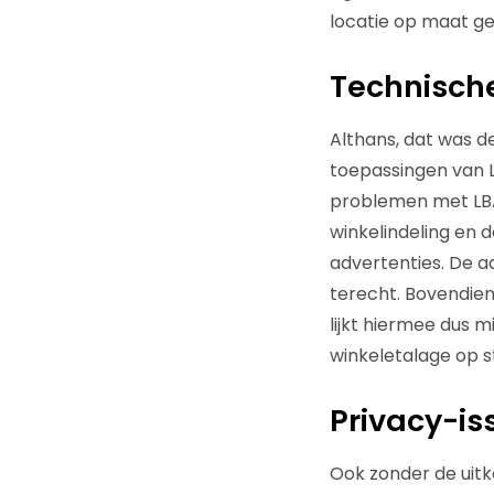
locatie op maat g
Technisch
Althans, dat was d
toepassingen van 
problemen met LBA.
winkelindeling en 
advertenties. De a
terecht. Bovendien
lijkt hiermee dus m
winkeletalage op st
Privacy-is
Ook zonder de uit