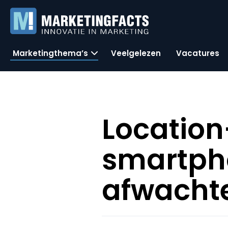
Marketingthema’s
Veelgelezen
Vacatures
Location
smartpho
afwacht