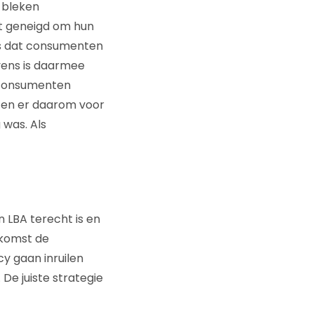
 bleken
et geneigd om hun
ns dat consumenten
vens is daarmee
: consumenten
zen er daarom voor
 was. Als
 LBA terecht is en
ekomst de
 gaan inruilen
De juiste strategie