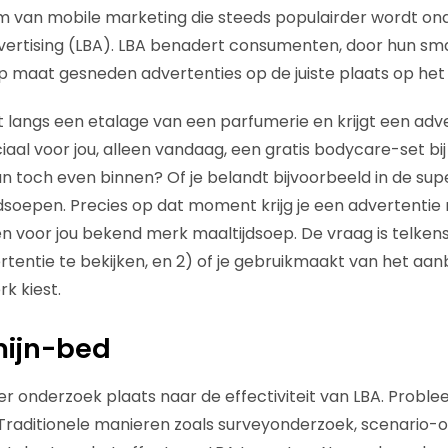
m van mobile marketing die steeds populairder wordt onder
vertising (LBA). LBA benadert consumenten, door hun sm
p maat gesneden advertenties op de juiste plaats op het
opt langs een etalage van een parfumerie en krijgt een adv
al voor jou, alleen vandaag, een gratis bodycare-set bij 
an toch even binnen? Of je belandt bijvoorbeeld in de su
soepen. Precies op dat moment krijg je een advertentie
n voor jou bekend merk maaltijdsoep. De vraag is telkens 
entie te bekijken, en 2) of je gebruikmaakt van het aan
k kiest.
ijn-bed
r onderzoek plaats naar de effectiviteit van LBA. Problee
Traditionele manieren zoals surveyonderzoek, scenario-