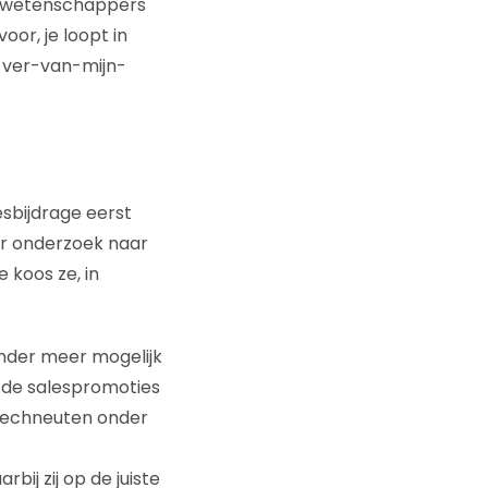
r wetenschappers
oor, je loopt in
n ver-van-mijn-
esbijdrage eerst
ar onderzoek naar
 koos ze, in
der meer mogelijk
s de salespromoties
 techneuten onder
bij zij op de juiste