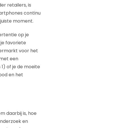
 retailers, is
artphones continu
 juiste moment.
ertentie op je
je favoriete
permarkt voor het
 met een
1) of je de moeite
bod en het
m daarbij is, hoe
onderzoek en