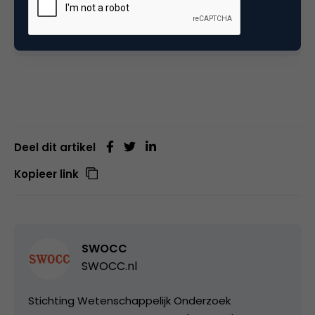
message. Journal of Business Research, 135,
840-850. Je vindt het artikel
hier
.
Deel dit artikel
Kopieer link
SWOCC
SWOCC.nl
Stichting Wetenschappelijk Onderzoek