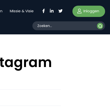
Inloggen
en
Missie & Visie
nstagram