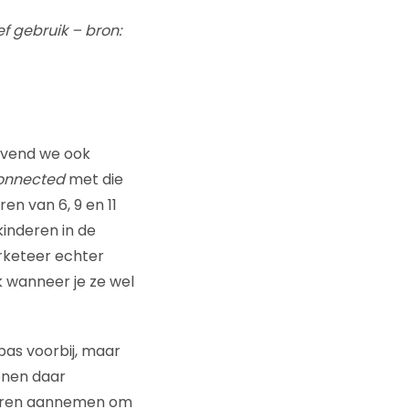
f gebruik – bron:
evend we ook
onnected
met die
en van 6, 9 en 11
kinderen in de
marketeer echter
 wanneer je ze wel
as voorbij, maar
senen daar
ngeren aannemen om