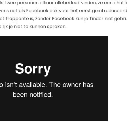
ls twee personen elkaar allebei leuk vinden, ze een chat
ens net als Facebook ook voor het eerst geïntroduceer
het frappante is, zonder Facebook kun je Tinder niet gebru
lijk je niet te kunnen spreken.