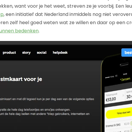
kken, want voor je het weet, streven ze je voorbij. Een l
ep
, een initiatief dat Nederland inmiddels nog niet verove
ren zelf heel goed weten wat ze willen en daar op een c
kunnen bedenken
.