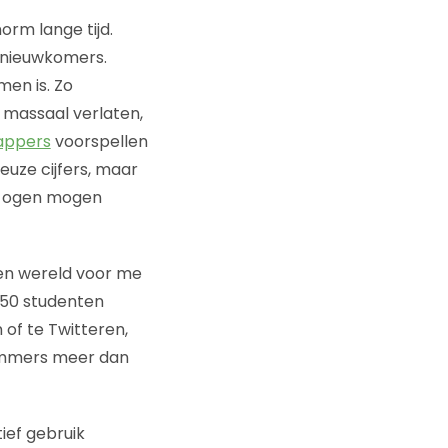
orm lange tijd.
r nieuwkomers.
men is. Zo
massaal verlaten,
appers
voorspellen
euze cijfers, maar
en ogen mogen
en wereld voor me
250 studenten
 of te Twitteren,
 immers meer dan