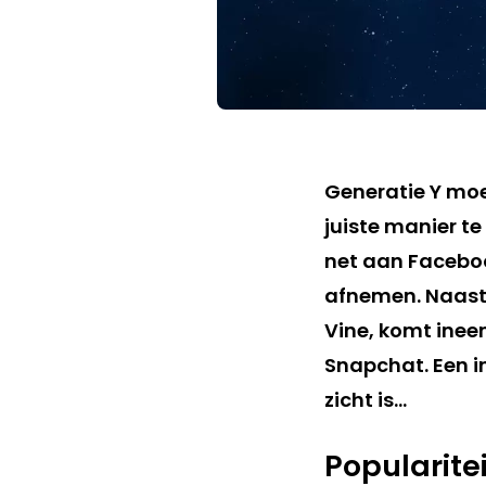
Generatie Y mo
juiste manier te
net aan Faceboo
afnemen. Naast
Vine, komt inee
Snapchat. Een i
zicht is…
Popularite