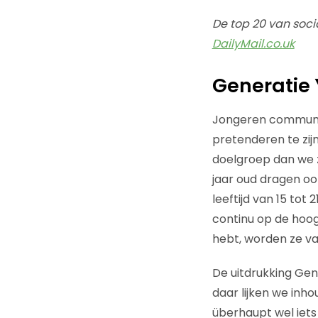
De top 20 van soci
DailyMail.co.uk
Generatie 
Jongeren communic
pretenderen te zijn
doelgroep dan we zo
jaar oud dragen ook
leeftijd van 15 tot
continu op de hoog
hebt, worden ze va
De uitdrukking Gen
daar lijken we inho
überhaupt wel iets