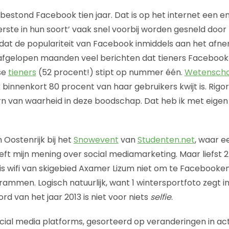
bestond Facebook tien jaar. Dat is op het internet een en
rste in hun soort’ vaak snel voorbij worden gesneld doo
p dat de populariteit van Facebook inmiddels aan het afne
afgelopen maanden veel berichten dat tieners Facebook 
se
tieners
(52 procent!) stipt op nummer één.
Wetensch
binnenkort 80 procent van haar gebruikers kwijt is. Rigor
ern van waarheid in deze boodschap. Dat heb ik met eig
n Oostenrijk bij het
Snowevent
van
Studenten.net
, waar e
ft mijn mening over social mediamarketing. Maar liefst 
is wifi van skigebied Axamer Lizum niet om te Facebooken
ammen. Logisch natuurlijk, want 1 wintersportfoto zegt
rd van het jaar 2013 is niet voor niets
selfie
.