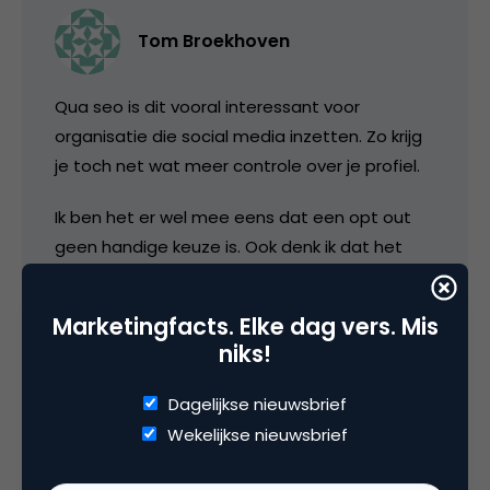
Tom Broekhoven
Qua seo is dit vooral interessant voor
organisatie die social media inzetten. Zo krijg
je toch net wat meer controle over je profiel.
Ik ben het er wel mee eens dat een opt out
geen handige keuze is. Ook denk ik dat het
voor de doorsnee hyves gebruiker geen enkel
nut heeft om in google gevonden te worden.
Marketingfacts. Elke dag vers. Mis
(wel handig overigens om wat informatie over
niks!
sollicitanten van tevoren op te zoeken 😉 )
Dagelijkse nieuwsbrief
28 januari 2009 om 09:22
Wekelijkse nieuwsbrief