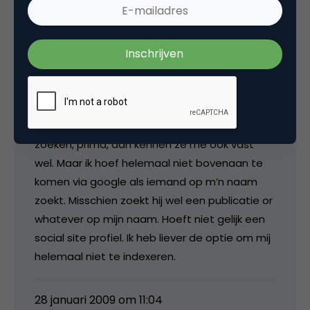
Alexander
Ik vind het helemaal niet zo prettig. Hyves is
een soort prive ding. Als andere hyvers je
kunnen vinden als ze specifiek op jou naam
zoeken, prima, dan kennen ze me ook vast
wel. Maar ik hoef helemaal niet bovenaan te
komen via google als iemand op m’n naam
zoekt. Misschien zoekt hij wel een publicatie or
whatever op mijn naam. Hoeft niet gelijk een
social site profiel. Ik heb liever de optie om mij
helemaal niet te indexeren.
28 januari 2009 om 11:04