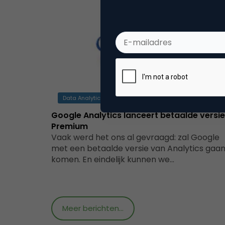
Data Analytics
Google Analytics lanceert betaalde versie
Premium
Vaak werd het ons al gevraagd: zal Google
met een betaalde versie van Analytics gaa
komen. En eindelijk kunnen we…
Meer berichten...