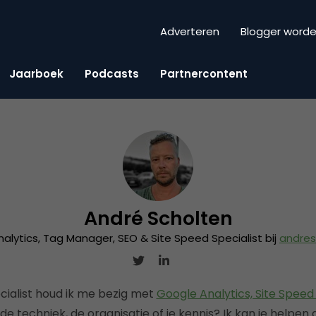
Adverteren
Blogger word
Jaarboek
Podcasts
Partnercontent
André Scholten
alytics, Tag Manager, SEO & Site Speed Specialist bij
andres
ecialist houd ik me bezig met
Google Analytics, Site Speed
 techniek, de organisatie of je kennis? Ik kan je helpen di