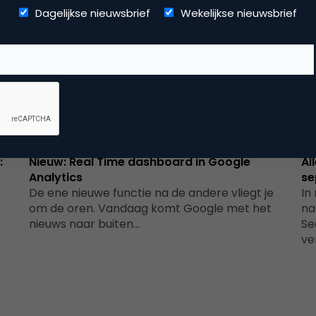
Dagelijkse nieuwsbrief
Wekelijkse nieuwsbrief
Data Analytics
:
Nieuw: Real Time dashboard in Google
Al
Analytics
se
De ene nieuwe functie na de andere vliegt je
In
n
om de oren. Vandaag komt Google met het
na
nieuws naar buiten…
Se
ve