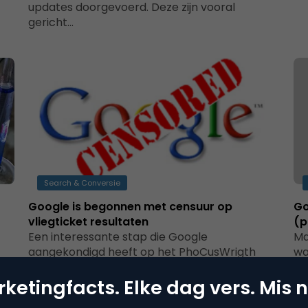
updates doorgevoerd. Deze zijn vooral
gericht…
Search & Conversie
Google is begonnen met censuur op
Go
vliegticket resultaten
(p
Een interessante stap die Google
Ma
aangekondigd heeft op het PhoCusWrigth
wa
Travel Conference. Jeremy Wertheimer, de
Go
oprichter van ITA software en…
ketingfacts. Elke dag vers. Mis n