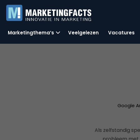
Marketingthema’s
Veelgelezen
Vacatures
Google An
Als zelfstandig sp
probleem met de