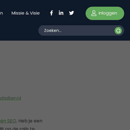
Inloggen
en
Missie & Visie
cholten.nl
 en SEO
. Heb je een
t op de rails te