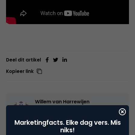
Deel dit artikel
Kopieer link
Willem van Harrewijen
Business Creative - Owner bij
The
USP Company
Marketingfacts. Elke dag vers. Mis
niks!
Hi, ik ben oprichter en innovatie creatief van The