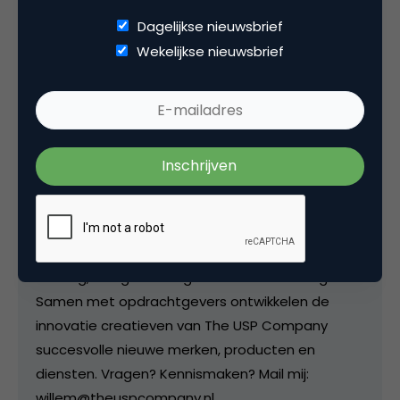
USP Company. De wereld is volop in beweging.
Dagelijkse nieuwsbrief
Innovatie staat op nummer 1 bij marketeers. Er
Wekelijkse nieuwsbrief
wordt druk agile gewerkt. Innovaties kunnen
dankzij de digitale wereld snel naar de markt
worden gebracht. Veel aandacht gaat naar het
telkens wat beter maken van de klantervaring.
Goede ontwikkelingen, maar tegelijkertijd vraag ik
mij af: hoe groot is de uiteindelijke impact van al
die inspanningen? Het is vaak een lange aanloop
voor een te kleine sprong. Toe aan de grote
sprong voorwaarts? Mijn bureau helpt bij brand
thinking, design thinking en scenario thinking.
Samen met opdrachtgevers ontwikkelen de
innovatie creatieven van The USP Company
succesvolle nieuwe merken, producten en
diensten. Vragen? Kennismaken? Mail mij:
willem@theuspcompany.nl