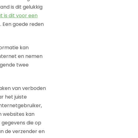
nd is dit gelukkig
 is dit voor een
s. Een goede reden
formatie kan
internet en nemen
olgende twee
 maken van verboden
r het juiste
nternetgebruiker,
n websites kan
e gegevens die op
an de verzender en