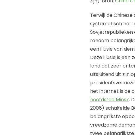
zijn). Bron:
China Co
Terwijl de Chinese
systematisch het i
Sovjetrepublieken e
rondom belangrijke
een illusie van de
Deze illusie is een
land dat zeer onte
uitsluitend uit zi
presidentsverkiezi
het internet is de
hoofdstad Minsk
. 
2006) schakelde Be
belangrijkste oppo
vreedzame demonstr
twee belangrijkste