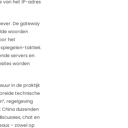
e van het IP-adres
tiever. De gateway
alde woorden
oor het
spiegelen-taktiek.
lende servers en
bsites worden
uur in de praktijk
ebreide technische
m”, regelgeving
lt China duizenden
iscussies, chat en
veaus – zowel op