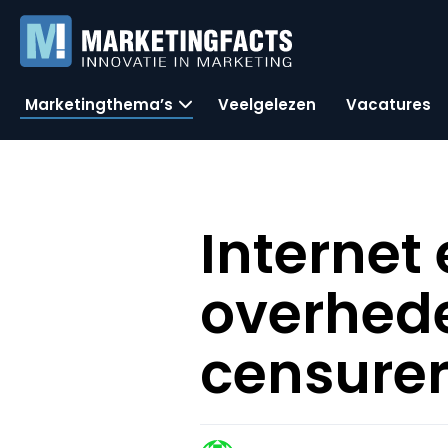
Marketingthema’s
Veelgelezen
Vacatures
Internet 
overhede
censure