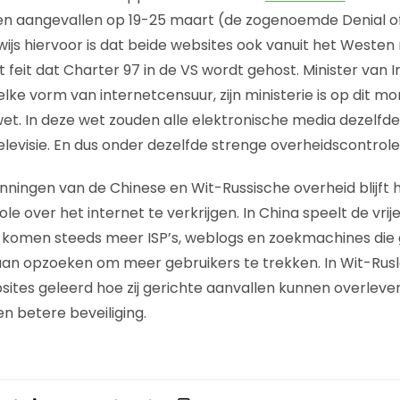
n aangevallen op 19-25 maart (de zogenoemde Denial of
wijs hiervoor is dat beide websites ook vanuit het Westen
 feit dat Charter 97 in de VS wordt gehost. Minister van 
lke vorm van internetcensuur, zijn ministerie is op dit 
t. In deze wet zouden alle elektronische media dezelfde s
televisie. En dus onder dezelfde strenge overheidscontrol
ningen van de Chinese en Wit-Russische overheid blijft he
le over het internet te verkrijgen. In China speelt de vri
er komen steeds meer ISP’s, weblogs en zoekmachines die
aan opzoeken om meer gebruikers te trekken. In Wit-Ru
sites geleerd hoe zij gerichte aanvallen kunnen overleve
n betere beveiliging.