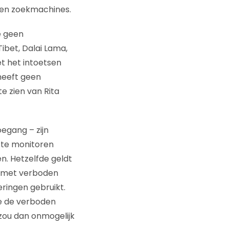
) en zoekmachines.
e geen
ibet, Dalai Lama,
et het intoetsen
 heeft geen
e zien van Rita
egang – zijn
 te monitoren
. Hetzelfde geldt
n met verboden
eringen gebruikt.
e de verboden
 zou dan onmogelijk