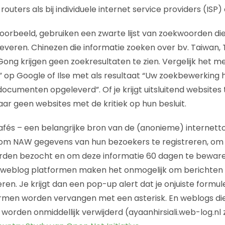
outers als bij individuele internet service providers (ISP
oorbeeld, gebruiken een zwarte lijst van zoekwoorden di
everen. Chinezen die informatie zoeken over bv. Taiwan, T
Gong krijgen geen zoekresultaten te zien. Vergelijk het m
li” op Google of Ilse met als resultaat “Uw zoekbewerking
cumenten opgeleverd”. Of je krijgt uitsluitend websites t
ar geen websites met de kritiek op hun besluit.
afés – een belangrijke bron van de (anonieme) internetto
t om NAW gegevens van hun bezoekers te registreren, om
rden bezocht en om deze informatie 60 dagen te bewaren
se weblog platformen maken het onmogelijk om berichte
en. Je krijgt dan een pop-up alert dat je onjuiste formul
rmen worden vervangen met een asterisk. En weblogs di
orden onmiddellijk verwijderd (ayaanhirsiali.web-log.nl