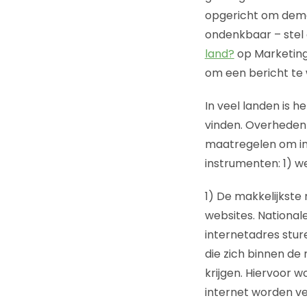
opgericht om democ
ondenkbaar – stel d
land?
op MarketingF
om een bericht te 
In veel landen is 
vinden. Overheden 
maatregelen om info
instrumenten: 1) we
1) De makkelijkste
websites. Nationale
internetadres stur
die zich binnen de
krijgen. Hiervoor 
internet worden ve