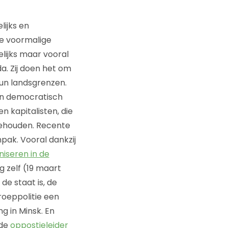
ijks en
de voormalige
elijks maar vooral
a. Zij doen het om
hun landsgrenzen.
een democratisch
n kapitalisten, die
 gehouden. Recente
pak. Vooral dankzij
iseren in de
g zelf (19 maart
de staat is, de
roeppolitie een
 in Minsk. En
 de
oppostieleider