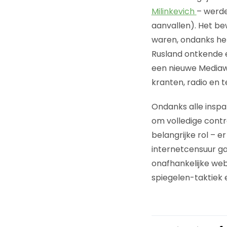
Milinkevich
– werde
aanvallen). Het be
waren, ondanks het
Rusland ontkende e
een nieuwe Mediawe
kranten, radio en 
Ondanks alle inspan
om volledige contro
belangrijke rol – 
internetcensuur g
onafhankelijke web
spiegelen-taktiek e