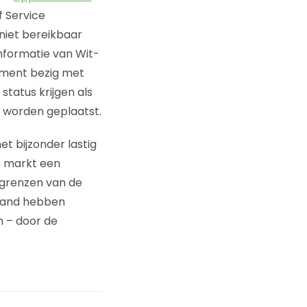
 Service
 niet bereikbaar
Informatie van Wit-
moment bezig met
tatus krijgen als
e worden geplaatst.
t bijzonder lastig
je markt een
 grenzen van de
sland hebben
n – door de