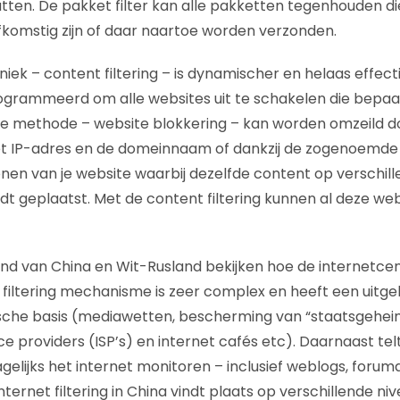
ten. De pakket filter kan alle pakketten tegenhouden di
 afkomstig zijn of daar naartoe worden verzonden.
iek – content filtering – is dynamischer en helaas effec
ogrammeerd om alle websites uit te schakelen die bepa
te methode – website blokkering – kan worden omzeild d
t IP-adres en de domeinnaam of dankzij de zogenoemde 
lonen van je website waarbij dezelfde content op verschil
 geplaatst. Met de content filtering kunnen al deze we
and van China en Wit-Rusland bekijken hoe de internetcens
 filtering mechanisme is zeer complex en heeft een uitg
idische basis (mediawetten, bescherming van “staatsgehei
ce providers (ISP’s) en internet cafés etc). Daarnaast te
elijks het internet monitoren – inclusief weblogs, forumd
nternet filtering in China vindt plaats op verschillende ni