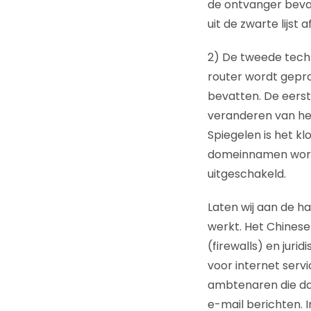
de ontvanger bevat
uit de zwarte lijst
2) De tweede techn
router wordt gepr
bevatten. De eers
veranderen van he
Spiegelen is het k
domeinnamen wordt
uitgeschakeld.
Laten wij aan de h
werkt. Het Chinese
(firewalls) en jur
voor internet servi
ambtenaren die dag
e-mail berichten. I