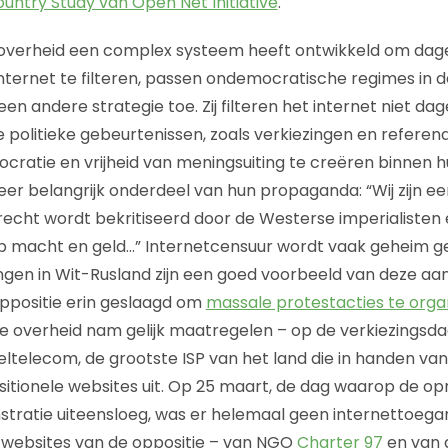
untry Study van Open Net Initiative
.
 overheid een complex systeem heeft ontwikkeld om dagel
nternet te filteren, passen ondemocratische regimes in 
en andere strategie toe. Zij filteren het internet niet dag
 politieke gebeurtenissen, zoals verkiezingen en referend
mocratie en vrijheid van meningsuiting te creëren binnen 
 zeer belangrijk onderdeel van hun propaganda: “Wij zijn 
recht wordt bekritiseerd door de Westerse imperialisten e
jn op macht en geld…” Internetcensuur wordt vaak geheim
ngen in Wit-Rusland zijn een goed voorbeeld van deze aan
 oppositie erin geslaagd om
massale protestacties te organ
De overheid nam gelijk maatregelen – op de verkiezingsda
ltelecom, de grootste ISP van het land die in handen van 
sitionele websites uit. Op 25 maart, de dag waarop de op
atie uiteensloeg, was er helemaal geen internettoegang
 websites van de oppositie – van NGO
Charter 97
en van