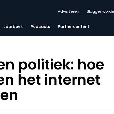
Adverteren
Blogger word
Jaarboek
Podcasts
Partnercontent
en politiek: hoe
n het internet
ren