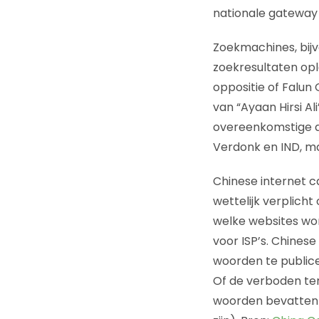
nationale gateway r
Zoekmachines, bijv
zoekresultaten opl
oppositie of Falun 
van “Ayaan Hirsi A
overeenkomstige do
Verdonk en IND, ma
Chinese internet c
wettelijk verplich
welke websites wo
voor ISP’s. Chine
woorden te publicer
Of de verboden te
woorden bevatten w