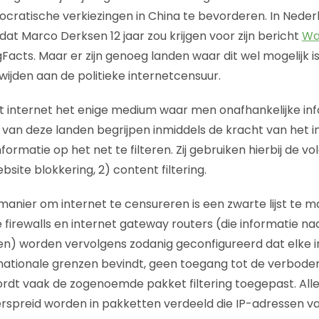
ratische verkiezingen in China te bevorderen. In Nederla
at Marco Derksen 12 jaar zou krijgen voor zijn bericht
Wat
acts. Maar er zijn genoeg landen waar dit wel mogelijk i
wijden aan de politieke internetcensuur.
het internet het enige medium waar men onafhankelijke in
van deze landen begrijpen inmiddels de kracht van het 
rmatie op het net te filteren. Zij gebruiken hierbij de v
bsite blokkering, 2) content filtering.
 manier om internet te censureren is een zwarte lijst te
 firewalls en internet gateway routers (die informatie naa
en) worden vervolgens zodanig geconfigureerd dat elke i
 nationale grenzen bevindt, geen toegang tot de verbode
wordt vaak de zogenoemde pakket filtering toegepast. All
rspreid worden in pakketten verdeeld die IP-adressen v