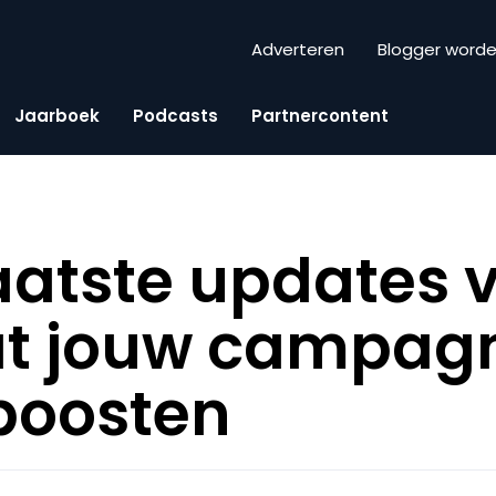
Adverteren
Blogger word
Jaarboek
Podcasts
Partnercontent
aatste updates 
t jouw campag
boosten