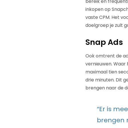
bereik en frequen
inkopen op Snapch
vaste CPM. Het voo
doelgroep je zult 
Snap Ads
Ook omtrent de adv
vernieuwen. Waar h
maximaal tien seco
drie minuten. Dit 
brengen naar de d
“Er is me
brengen 