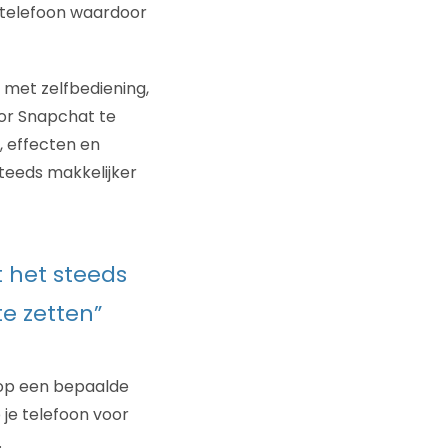
 telefoon waardoor
m met zelfbediening,
or Snapchat te
, effecten en
teeds makkelijker
 het steeds
e zetten”
n op een bepaalde
je telefoon voor
.