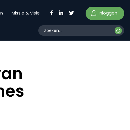
Inloggen
en
Missie & Visie
van
nes