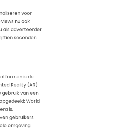
maliseren voor
-views nu ook
u als adverteerder
ijftien seconden
atformen is de
ted Reality (AR)
 gebruik van een
 opgedeeld: World
ra is.
ven gebruikers
uele omgeving.