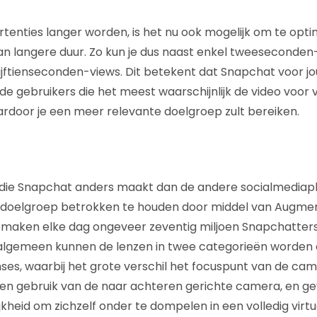
nties langer worden, is het nu ook mogelijk om te opti
n langere duur. Zo kun je dus naast enkel tweeseconden
ijftienseconden-views. Dit betekent dat Snapchat voor jo
e gebruikers die het meest waarschijnlijk de video voor v
aardoor je een meer relevante doelgroep zult bereiken.
 die Snapchat anders maakt dan de andere socialmediapl
e doelgroep betrokken te houden door middel van Augmen
 maken elke dag ongeveer zeventig miljoen Snapchatters
 algemeen kunnen de lenzen in twee categorieën worden
ses, waarbij het grote verschil het focuspunt van de came
n gebruik van de naar achteren gerichte camera, en ge
kheid om zichzelf onder te dompelen in een volledig virt