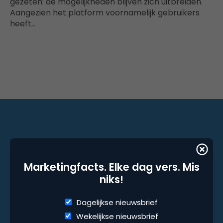
gezeten: de mogelijkheden blijven zich uitbreiden.
Aangezien het platform voornamelijk gebruikers
heeft…
Marketingfacts. Elke dag vers. Mis niks!
Marketingfacts. Elke dag vers. Mis
Dagelijkse nieuwsbrief
niks!
Wekelijkse nieuwsbrief
Dagelijkse nieuwsbrief
Wekelijkse nieuwsbrief