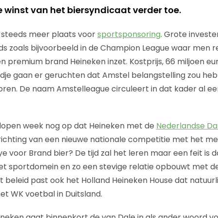
 winst van het biersyndicaat verder toe.
steeds meer plaats voor
sportsponsoring
. Grote invest
ds zoals bijvoorbeeld in de Champion League waar men r
 en premium brand Heineken inzet. Kostprijs, 66 miljoen eur
ijdje gaan er geruchten dat Amstel belangstelling zou h
oren. De naam Amstelleague circuleert in dat kader al een
gelopen week nog op dat Heineken met de
Nederlandse Da
prichting van een nieuwe nationale competitie met het me
e voor Brand bier? De tijd zal het leren maar een feit is 
et sportdomein en zo een stevige relatie opbouwt met de
t beleid past ook het Holland Heineken House dat natuurl
het WK voetbal in Duitsland.
neken gaat binnenkort de van Dale in als ander woord v