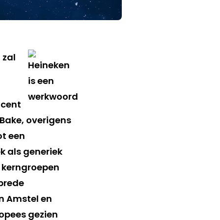
 zal
ucent
Bake, overigens
ot een
 als generiek
e kerngroepen
tbrede
en Amstel en
ropees gezien