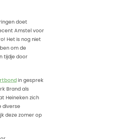
eringen doet
ecent Amstel voor
o! Het is nog niet
ebben om de
 tijdje door
rtbond
in gesprek
rk Brand als
dat Heineken zich
 diverse
ijk deze zomer op
oor