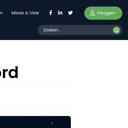
Inloggen
en
Missie & Visie
ord