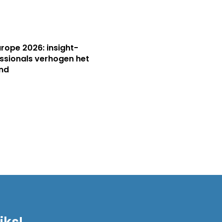
Europe 2026: insight-
ssionals verhogen het
nd
iks!