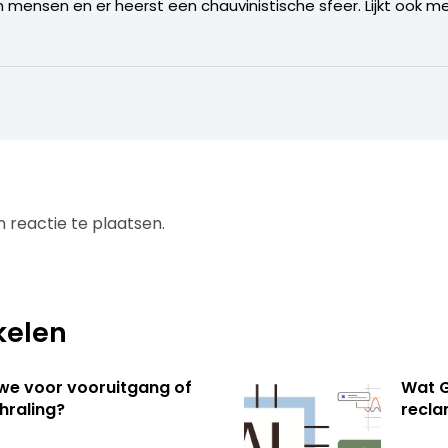
en mensen en er heerst een chauvinistische sfeer. Lijkt ook m
 reactie te plaatsen.
kelen
 we voor vooruitgang of
Wat G
hraling?
recl