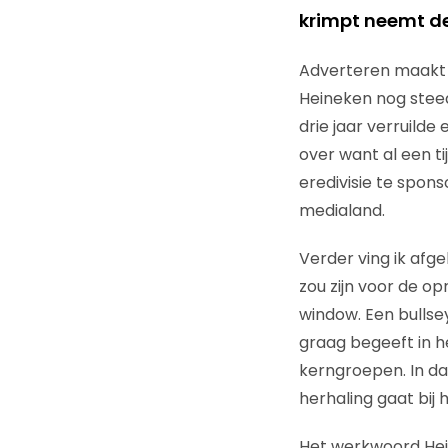
krimpt neemt de
Adverteren maakt 
Heineken nog stee
drie jaar verruilde
over want al een t
eredivisie te spons
medialand.
Verder ving ik af
zou zijn voor de o
window. Een bullsey
graag begeeft in h
kerngroepen. In da
herhaling gaat bij 
Het werkwoord Hei