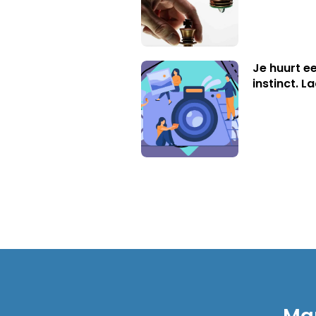
Je huurt ee
instinct. L
Mar