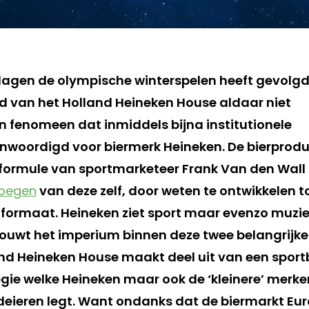
dagen de olympische winterspelen heeft gevolgd
 van het Holland Heineken House aldaar niet
en fenomeen dat inmiddels bijna institutionele
nwoordigd voor biermerk Heineken. De bierprod
formule van sportmarketeer Frank Van den Wall 
oegen
van deze zelf, door weten te ontwikkelen t
ormaat. Heineken ziet sport maar evenzo muziek
bouwt het imperium binnen deze twee belangrijk
land Heineken House maakt deel uit van een spor
tegie welke Heineken maar ook de ‘kleinere’ merk
eieren legt. Want ondanks dat de biermarkt Eu