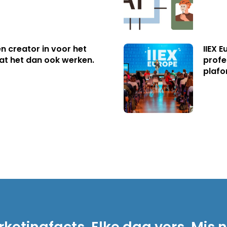
n creator in voor het
IIEX 
aat het dan ook werken.
profe
plafo
ketingfacts. Elke dag vers. Mis n