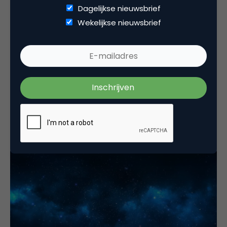
Dagelijkse nieuwsbrief
Wekelijkse nieuwsbrief
Commerce
Voetbalmarkt technisch failliet?
Betaald voetbal organisaties (BVO’s) in Nederland
leven ver boven hun stand. De totale schuld zou
inmiddels 92 miljoen euro belopen. …