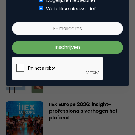
Dagelijkse nieuwsbrief
Gerelateerde artikelen
Wekelijkse nieuwsbrief
Online casino’s krijgen nieuwe
vergunning: wat verandert er?
Wat Gen Z écht denkt over
GenAI in reclame
IIEX Europe 2026: insight-
professionals verhogen het
plafond