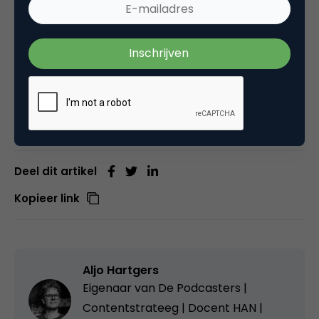
Graph Search results.
Dit artikel wordt aangevuld met meer informatie,
kom dus zeker terug of volg
Marketingfacts op
Facebook
!
Deel dit artikel
Kopieer link
Aljo Hartgers
Eigenaar van De Podcasters |
Contentstrateeg | Docent HAN |