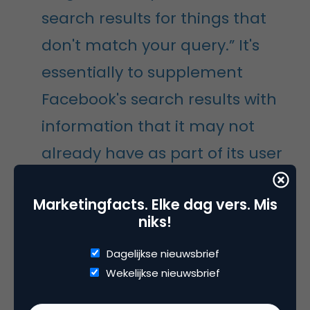
search results for things that
don't match your query.” It's
essentially to supplement
Facebook's search results with
information that it may not
already have as part of its user
profiles: weather, music results,
Marketingfacts. Elke dag vers. Mis
and the like. Bing results show
niks!
up as traditionally-formatted
Dagelijkse nieuwsbrief
blue web links, standing out
Wekelijkse nieuwsbrief
clearly from the rest of the