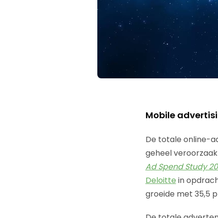
Mobile advertisi
De totale online-ad
geheel veroorzaakt 
Ad Spend Study 20
Deloitte
in opdrac
groeide met 35,5 p
De totale adverten