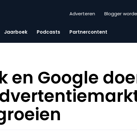
Adverteren
Blogger word
Jaarboek
Podcasts
Partnercontent
k en Google do
dvertentiemarkt
groeien