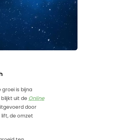
h
groei is bijna
lijkt uit de
Online
uitgevoerd door
 lift, de omzet
groeid ten