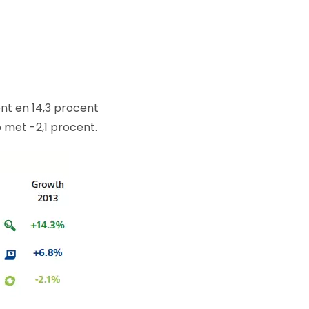
nt en 14,3 procent
p met -2,1 procent.