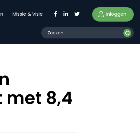
Inloggen
en
Missie & Visie
en
 met 8,4