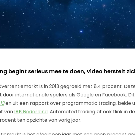
ng begint serieus mee te doen, video herstelt zic
vertentiemarkt is in 2013 gegroeid met 8,4 procent. Deze 
door internationale spelers als Google en Facebook. Dit b
13
en uit een rapport over programmatic trading, beide 
ht van
IAB Nederland
. Automated trading zit ook flink in de
rocent ten opzichte van vorig jaar.
tiemarkt is het afgelopen jaar met nog geen procent ge