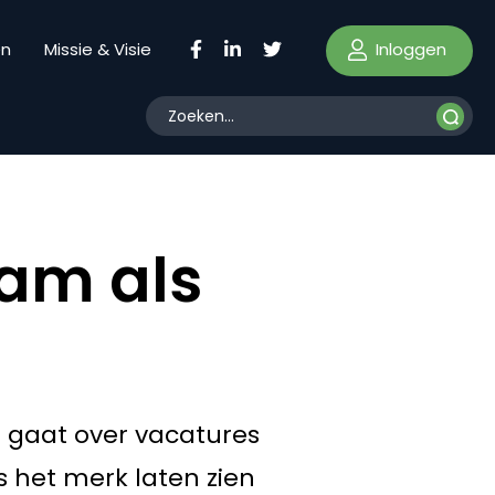
Inloggen
en
Missie & Visie
eam als
n gaat over vacatures
 het merk laten zien