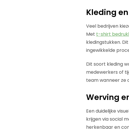
Kleding en
Veel bedrijven kie
Met
t-shirt bedru
kledingstukken. Di
ingewikkelde proc
Dit soort kleding 
medewerkers of tij
team wanneer ze dez
Werving en
Een duidelijke visu
krijgen via social 
herkenbaar en cons