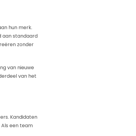
aan hun merk.
d aan standaard
creëren zonder
ding van nieuwe
derdeel van het
kers. Kandidaten
. Als een team