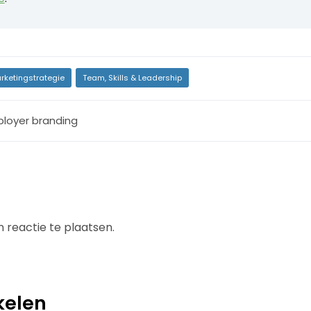
rketingstrategie
Team, Skills & Leadership
loyer branding
 reactie te plaatsen.
kelen