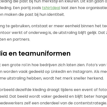
leding die past bij hun merkstijl en kleuren. Dit kan gaan
leding. Een partij zoals
tshirtdeal
laat zien hoe organisatie
n maken die past bij hun identiteit.
ding te gebruiken, ontstaat er meer eenheid binnen het t
toor werkt of onderweg is, de uitstraling blijft gelijk. Dat
ten en partners.
dia en teamuniformen
 een grote rol in hoe bedrijven zich laten zien. Foto’s van
en worden vaak gedeeld op LinkedIn en Instagram. Als m
me uitstraling hebben, wordt het merk sneller herkend.
orbeeld dezelfde kleding draagt tijdens een event of foto
eeld. Dat beeld wordt vaker gedeeld en blijft beter hangen
edewerkers zelf een onderdeel van de contentstrategie.