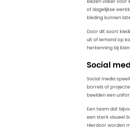
kiezen vaker voor k
of dagelijkse werkk
kleding kunnen late
Door dit soort kle
uit of iemand op kan
herkenning bij klan
Social me
Social media speelt
borrels of project
beelden een unifor
Een team dat bijvo
een sterk visueel b
Hierdoor worden m