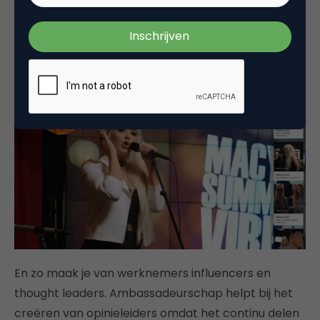
Zoals warenhuis Macy’s het
ambassadeursprogramma Style Crew
ontwikkelde
waarin werknemers zich als ambassadeur kunnen
aanmelden. Zij worden getraind in hun online
zichtbaarheid.
En zo maak je van werknemers influencers en
thought leaders. Ambassadeurschap helpt bij het
creëren van opinieleiders omdat het continu delen