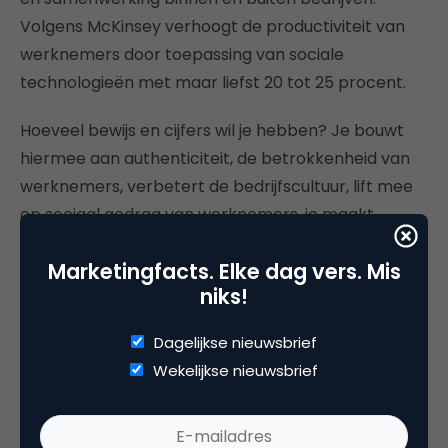
Volgens McKinsey verhoogt de productiviteit van
werknemers door toepassing van sociale
technologieën met maar liefst 20 tot 25 procent.
Hoeveel bewijs en cijfers wil je hebben? Je bouwt
hiermee aan authenticiteit, de betrokkenheid van
werknemers, verbetert de bedrijfscultuur, lift mee
op sociaal gedrag van werknemers, je maakt
tought leaders van ze en vermindert het
Marketingfacts. Elke dag vers. Mis
personeelsverloop.
niks!
Personal branding van werknemers
Dagelijkse nieuwsbrief
Wekelijkse nieuwsbrief
Iedereen weet dat ik een personal branding freak
ben. En ik vind het fantastisch dat steeds meer
organisaties dit inzetten voor hun werknemers.