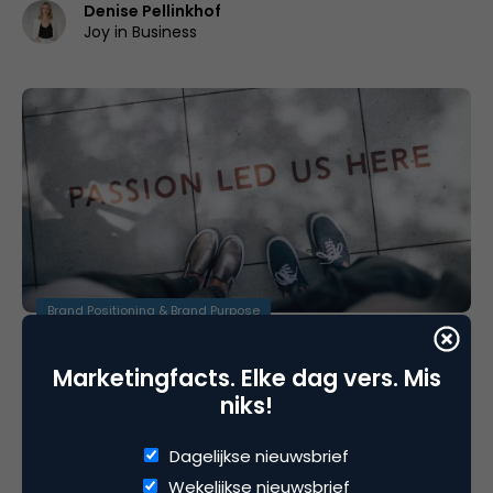
Denise Pellinkhof
Joy in Business
Brand Positioning & Brand Purpose
Slimme bedrijven investeren in een menselijke
merkstrategie
Marketingfacts. Elke dag vers. Mis
niks!
Alles wat medewerkers posten over jouw organisatie,
draagt bij aan het merkverhaalNiemand weet waar de
Dagelijkse nieuwsbrief
markt staat over een aantal…
Wekelijkse nieuwsbrief