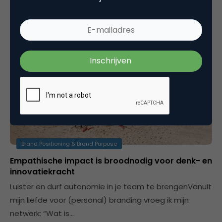
Denise Pellinkhof
Joy in Business
Brand Positioning & Brand Purpose
Empathische impact is broodnodig voor denk- en
innovatiekracht
Luister en durf autonomie in je team te brengenVanuit
mijn liefde voor (personal) branding vroeg ik mijn
netwerk: “Wat is…