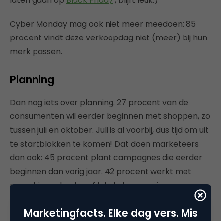
laten gaan op
Black Friday
‘, blijft leuk.)
Cyber Monday mag ook niet meer meedoen: 85
procent vindt deze verkoopdag niet (meer) bij hun
merk passen.
Planning
Dan nog iets over planning. 27 procent van de
consumenten wil eerder beginnen met shoppen, zo
tussen juli en oktober. Juli is al voorbij, dus tijd om uit
te startblokken te komen! Dat doen marketeers
dan ook: 45 procent plant campagnes die eerder
beginnen dan vorig jaar. 42 procent werkt met
meer binnenlandse of lokale leveranciers om
supply chain-uitdagingen te beperken. Verstandig!
Marketingfacts. Elke dag vers. Mis
Een op de drie marketeers zegt te vinden dat hij/zij