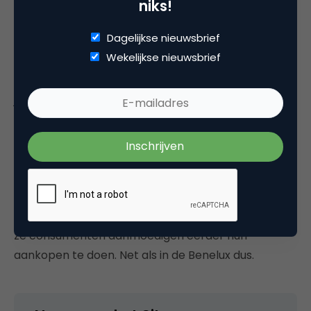
niks!
wel volledig voorbereid is op het aankomende
seizoen (twee op de drie dus niet).
Dagelijkse nieuwsbrief
Wekelijkse nieuwsbrief
We gaan natuurlijk meer onderzoeken over de
feestdagen voorbij zien komen, maar
deze
wil ik
jullie voor nu niet onthouden. Mastercard kijkt alvast
vooruit in de VS en de creditcardmaatschappij
verwacht dat het aankomende feestseizoen
gedefinieerd zal worden door – ook – consumenten
die eerder zullen gaan shoppen, hogere prijzen en
digitale belevingen. Bazen van winkels geven aan
dat ze eerder begonnen zijn met de inkoop en dat
ze consumenten aanmoedigen eerder hun
aankopen te doen. Net als in de Benelux dus.