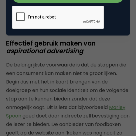
Scan van een BMW-advertentie uit Quest
Effectief gebruik maken van
aspirational advertising
De belangrijkste voorwaarde is dat de stappen die
een consument kan maken niet te groot lijken.
Begin dus met het in kaart brengen van de
doelgroep en hun sociale identiteit om de volgende
stap aan te kunnen bieden zonder dat deze
onmogelijk oogt. Dit is iets dat bijvoorbeeld
Marley
Spoon
goed doet door indirecte zelfbevestiging aan
de lezer te bieden. De aanbieder van foodboxen
geeft op de website aan ‘koken was nog nooit zo