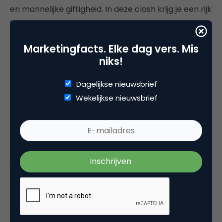
en mannelijke giftigheid. In deze clash krijg je een rijk
beeld van een nieuwe vrouwelijke en mannelijke
toekomst.
Marketingfacts. Elke dag vers. Mis
niks!
Dit is de 19e editie van het rapport. Het
trendrapport werd op traditionele wijze jaarlijks
Dagelijkse nieuwsbrief
tijdens het TrendFest gepubliceerd. PIM
Wekelijkse nieuwsbrief
Bestuursleden Martine de Vries en Irma Bollen
lichten toe: ‘Bij PIM geloven we sterk dat
succesvolle marketing en innovatie beginnen met
een scherpe blik op de wereld om ons heen. Ons
jaarlijkse Trendrapport gaat verder dan alleen
shareholdersbehoeften; het weerspiegelt
maatschappelijke ontwikkelingen en vertaalt deze
naar praktische actiepunten. Zo stellen we
marketeers in staat om op alle niveaus –