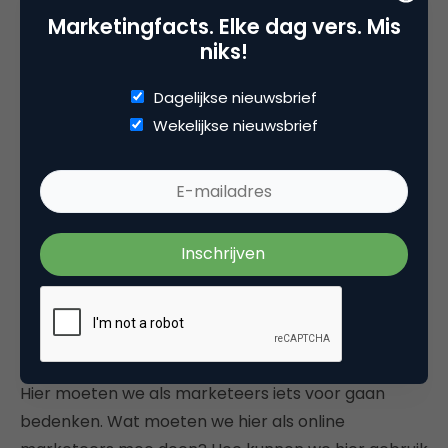
Marketingfacts. Elke dag vers. Mis
Zoals iedereen inmiddels weet, worden
niks!
smartphones, tablets en andere mobiele
Dagelijkse nieuwsbrief
apparaten steeds belangrijker binnen de online
Wekelijkse nieuwsbrief
marketing en binnen het algehele conversiepad.
De consument gebruikt
vandaag de dag alle soorten
devices kriskras door elkaar en is
constantly connected
.
Hier moeten we als marketeers iets voor gaan
bedenken. Wat moeten we hier als online