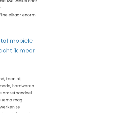
e nieuwe winkel daar
t
fline elkaar enorm
ntal mobiele
wacht ik meer
, toen hij
r mode, hardwaren
ne omzetaandeel
van Hema mag
 werken te