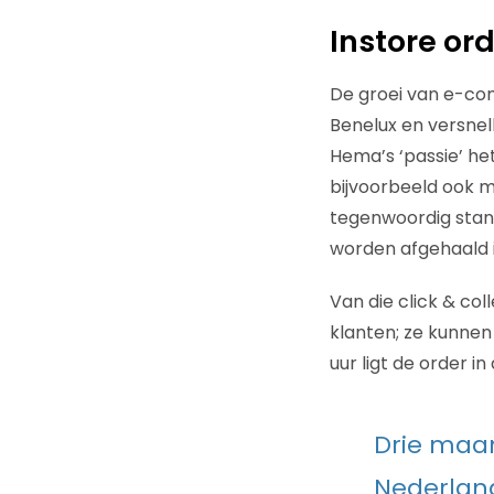
Instore ord
De groei van e-com
Benelux en versnell
Hema’s ‘passie’ het
bijvoorbeeld ook 
tegenwoordig stan
worden afgehaald i
Van die click & co
klanten; ze kunnen 
uur ligt de order in
Drie maan
Nederlan