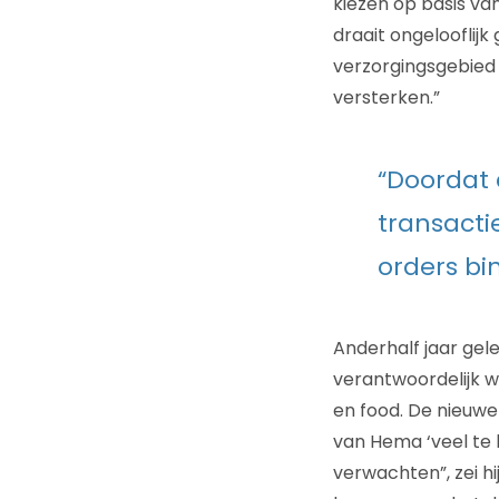
kiezen op basis van
draait ongelooflijk
verzorgingsgebied 
versterken.”
“Doordat 
transacti
orders bi
Anderhalf jaar gel
verantwoordelijk 
en food. De nieuw
van Hema ‘veel te 
verwachten”, zei hi