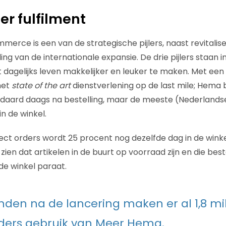
er fulfilment
merce is een van de strategische pijlers, naast revitalis
ing van de internationale expansie. De drie pijlers staan i
 dagelijks leven makkelijker en leuker te maken. Met een f
met
state of the art
dienstverlening op de last mile; Hema 
daard daags na bestelling, maar de meeste (Nederlandse
n de winkel.
llect orders wordt 25 procent nog dezelfde dag in de wink
zien dat artikelen in de buurt op voorraad zijn en die bes
 de winkel paraat.
den na de lancering maken er al 1,8 mi
ders gebruik van Meer Hema.