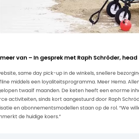
meer van – In gesprek met Raph Schröder, head
website, same day pick-up in de winkels, snellere bezorgi
ffline middels een loyaliteitsprogramma. Meer Hema. All
gelopen twaalf maanden. De keten heeft een enorme in
e activiteiten, sinds kort aangestuurd door Raph Schröd
isatie en abonnementsmodellen staan op de rol. “We will
merkt de huidige koers.”