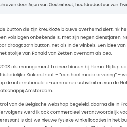
geschreven door Arjan van Oosterhout, hoofdredacteur van Twi
 de button die zijn kreukloze blauwe overhemd siert. ‘Ik hel
een volslagen onbekende is, met zijn negen dienstjaren. N
 draagt zo’n button, net als in de winkels. Een idee van 
het stokje van Ronald van Zetten overnam als ceo.
008 als management trainee binnen bij Hema. Hij liep een
fdstedelijke Kinkerstraat – “een heel mooie ervaring” – w
op de internationale e-commerce activiteiten van de Ho
aatschappij Amsterdam.
uitrol van de Belgische webshop begeleid, daarna die in Fra
Vervolgens werd ik ook commercieel verantwoordelijk voo
teressant is dat we nieuwe fysieke winkellocaties in het 