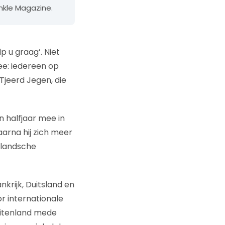
nkle Magazine.
p u graag’. Niet
ee: iedereen op
Tjeerd Jegen, die
 halfjaar mee in
aarna hij zich meer
llandsche
nkrijk, Duitsland en
r internationale
buitenland mede