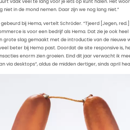
urt vaak veel te lang voor je iets op kunt halen. Het wo
ig niet in de mond nemen. Daar zijn we nog lang niet.”
l gebeurd bij Hema, vertelt Schröder. “Tjeerd [Jegen, red.
mmerce is voor een bedrijf als Hema. Dat zie je ook heel 
n grote slag gemaakt met de introductie van de nieuwe 
 veel beter bij Hema past. Doordat de site responsive is,
nsacties enorm zien groeien. Eind dit jaar verwacht ik me
n via desktops”, aldus de midden dertiger, sinds april 