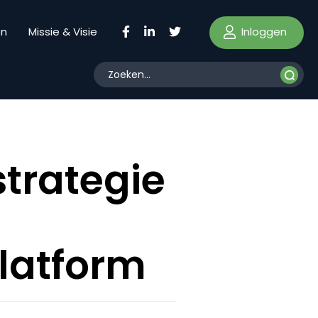
Inloggen
en
Missie & Visie
trategie
latform