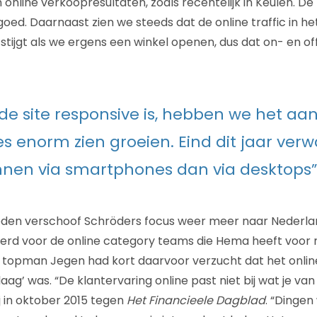
 online verkoopresultaten, zoals recentelijk in Keulen. D
 goed. Daarnaast zien we steeds dat de online traffic in he
stijgt als we ergens een winkel openen, dus dat on- en of
de site responsive is, hebben we het aa
es enorm zien groeien. Eind dit jaar ver
nnen via smartphones dan via desktops”
eden verschoof Schröders focus weer meer naar Nederland
werd voor de online category teams die Hema heeft voo
e topman Jegen had kort daarvoor verzucht dat het onli
laag’ was. “De klantervaring online past niet bij wat je 
j in oktober 2015 tegen
Het Financieele Dagblad
. “Dingen