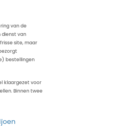
ering van de
n dienst van
risse site, maar
bezorgt
) bestellingen
el klaargezet voor
tellen. Binnen twee
ljoen