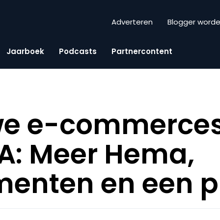
Adverteren
Blogger word
Jaarboek
Podcasts
Partnercontent
we e-commerces
A: Meer Hema,
enten en een p