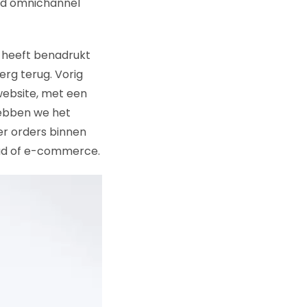
ord omnichannel
] heeft benadrukt
erg terug. Vorig
website, met een
 hebben we het
er orders binnen
head of e-commerce.