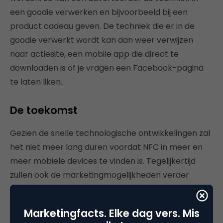
een goodie verwerken en bijvoorbeeld bij een
product cadeau geven. De techniek die er in de
goodie verwerkt wordt kan dan weer verwijzen
naar actiesite, een mobile app die direct te
downloaden is of je vragen een Facebook-pagina
te laten liken.
De toekomst
Gezien de snelle technologische ontwikkelingen zal
het niet meer lang duren voordat NFC in meer en
meer mobiele devices te vinden is. Tegelijkertijd
zullen ook de marketingmogelijkheden verder
onderzocht worden. Toch is het altijd de vraag hoe
een dergelijke techniek precies gaat lopen.
Marketingfacts. Elke dag vers. Mis
Augmented reality
is ook iets wat ontzettend veel