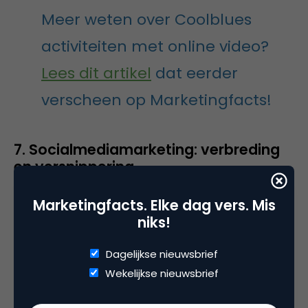
Meer weten over Coolblues
activiteiten met online video?
Lees dit artikel
dat eerder
verscheen op Marketingfacts!
7. Socialmediamarketing: verbreding
en versnippering
Bij bestaande netwerken zie je vernieuwing in de
Marketingfacts. Elke dag vers. Mis
vorm van verbreding. Denk aan
Facebook at Work
,
niks!
waarmee werknemers onderling met elkaar
Dagelijkse nieuwsbrief
kunnen communiceren, vergelijkbaar met
Wekelijkse nieuwsbrief
bijvoorbeeld Yammer. Bij Twitter verwachten de
experts dat door het nieuwe laagdrempelerige