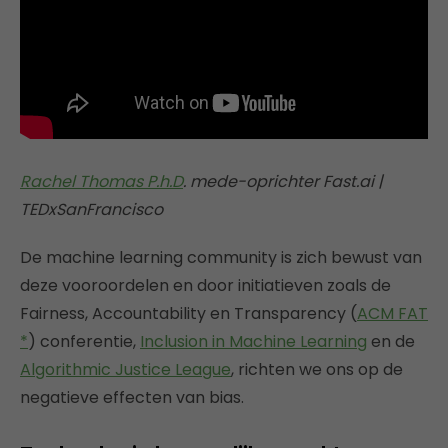
Rachel Thomas P.h.D
. mede-oprichter Fast.ai |
TEDxSanFrancisco
De machine learning community is zich bewust van
deze vooroordelen en door initiatieven zoals de
Fairness, Accountability en Transparency (
ACM FAT
*
) conferentie,
Inclusion in Machine Learning
en de
Algorithmic Justice League
, richten we ons op de
negatieve effecten van bias.