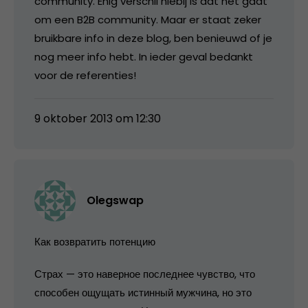
community. Enig verschil hiebij is dat het gaat
om een B2B community. Maar er staat zeker
bruikbare info in deze blog, ben benieuwd of je
nog meer info hebt. In ieder geval bedankt
voor de referenties!
9 oktober 2013 om 12:30
Olegswap
Как возвратить потенцию
Страх — это наверное последнее чувство, что
способен ощущать истинный мужчина, но это