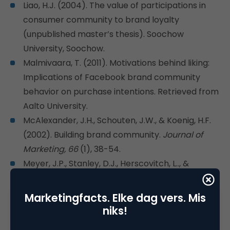
Liao, H.J. (2004). The value of participations in
consumer community to brand loyalty
(unpublished master’s thesis). Soochow
University, Soochow.
Malmivaara, T. (2011). Motivations behind liking:
Implications of Facebook brand community
behavior on purchase intentions. Retrieved from
Aalto University.
McAlexander, J.H., Schouten, J.W., & Koenig, H.F.
(2002). Building brand community.
Journal of
Marketing, 66
(1), 38-54.
Meyer, J.P., Stanley, D.J., Herscovitch, L.., &
Topolnytsky, L. (2002). Affective, continuance,
and normative commitment to the organization:
Marketingfacts. Elke dag vers. Mis
A meta-analysis of antecedents, correlates, and
niks!
consequences.
Journal of Vocational Behavior,