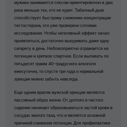
мужики занимаются сексом ориентировочно в два
раза меньше тех, кто не курит. Табачный дым
способствует быстрому снижению концентрации
тестостерона, это уже проверено сотнями
исследования. Чтобы негативный эффект начал
проявляться, достаточно выкуривать даже одну
сигарету в день. Неблагоприятно отражается на
потенции и крепкое спиртное. Если выпивать по
пятьдесят грамм 40-градусного алкоголя
ежесуточно, то спустя три года о нормальной
эрекции можно забыть навсегда.
Еще одним врагом мужской эрекции является
пассивный образ жизни. От долгого и частого
сидения начинает образовываться застой крови в
сосудах малого таза, что и является основной
причиной снижения потенции. Для профилактики