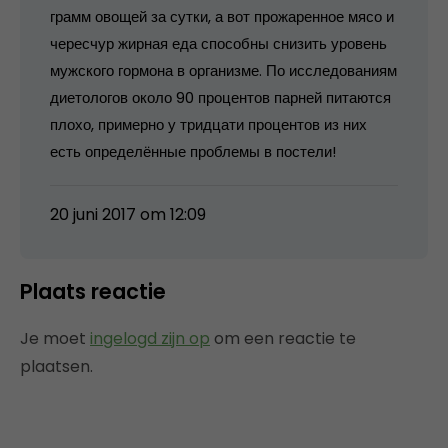
грамм овощей за сутки, а вот прожаренное мясо и
чересчур жирная еда способны снизить уровень
мужского гормона в организме. По исследованиям
диетологов около 90 процентов парней питаются
плохо, примерно у тридцати процентов из них
есть определённые проблемы в постели!
20 juni 2017 om 12:09
Plaats reactie
Je moet
ingelogd zijn op
om een reactie te
plaatsen.