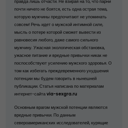
правда лишь отчасти. Не взирая на то, что парни
почти ничего не боятся, есть одна острая тема,
которую мужчины предпочитают не упоминать
совсем! Речь идет о мужской интимной силе,
мысль о потере которой сможет вывести из
равновесия любого, даже самого сильного
мужчину. Ужасная экологическая обстановка,
ужасное питание и вредные привычки никак не
поспособствуют усилению мужского здоровья. О
том как избегать преждевременного ухудшения
потенции мы будем говорить в нынешней
публикации. Статья написана по материалам
интернет-сайта
via-sexgra.ru
Основным врагом мужской потенции являются
вредные привычки. По данным
североамериканских исследователей, курящие