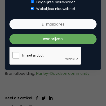
Dagelijkse nieuwsbrief
61
, 20-52.
Wekelijkse nieuwsbrief
Shang, R.A., Cheng, Y.C., & Liao, H.J. (2006). The
value of participation in virtual consumer
communities on brand loyalty.
Internet research,
16
(4), 398-418.
Woisetschläger, D.M., Hartleb, V., & Blut, M.
(2008). How to make brand communities work:
Antecedents and consequences of consumer
participation.
Journal of Relationship Marketing,
7
(3), 237-256.
Bron afbeelding:
Harley-Davidson community
Deel dit artikel