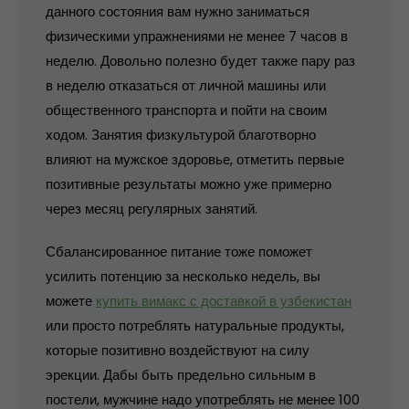
данного состояния вам нужно заниматься
физическими упражнениями не менее 7 часов в
неделю. Довольно полезно будет также пару раз
в неделю отказаться от личной машины или
общественного транспорта и пойти на своим
ходом. Занятия физкультурой благотворно
влияют на мужское здоровье, отметить первые
позитивные результаты можно уже примерно
через месяц регулярных занятий.
Сбалансированное питание тоже поможет
усилить потенцию за несколько недель, вы
можете
купить вимакс с доставкой в узбекистан
или просто потреблять натуральные продукты,
которые позитивно воздействуют на силу
эрекции. Дабы быть предельно сильным в
постели, мужчине надо употреблять не менее 100