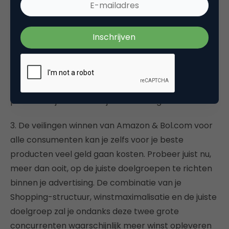
2. Push je meest winstgevende producten het
hardst via Google Shopping. Deze producten zullen
als de CPC onder druk komt te staan door de
concurrentie nog steeds winst behalen onder aan
de streep. Ga nogmaals je setup en producten door
en kies goed met welke producten je wel en welke
producten je niet de strijd aan moet gaan.
3. De veilingen winnen van Amazon & Bol.com voor
alle consumenten kan je zelfs voor je beste
producten veel geld gaan kosten. Probeer juist nu,
meer dan ooit, op de juiste doelgroepen te richten
binnen je advertising. De combinatie van je
Shopping-structuur, winstmaximalisatie en de juiste
doelgroep zal je ondanks deze twee grote
concurrenten waarschijnlijk meer winst opleveren