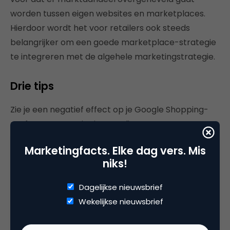
worden tussen eigen websites en marketplaces.
Hierdoor wordt het voor retailers ook steeds
belangrijker om een goede marketplace-strategie
te integreren met de algehele marketingstrategie.
Drie tips
Zie je een negatief effect op je Google Shopping-
performance? Drie tips om dit tegen te gaan.
1. Kijk naar het brede plaatje. Bekijk goed welke
Marketingfacts. Elke dag vers. Mis
niks!
producten je via Amazon, Bol en Google Shopping
wilt verkopen. Welk kanaal levert de meeste winst
Dagelijkse nieuwsbrief
en sales op? Combineer dit zodat je op bredere
Wekelijkse nieuwsbrief
winstmaximalisatie over alle kanalen heen kan
sturen.