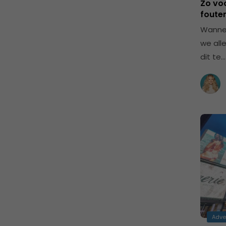
Zo vo
fouten
Wannee
we all
dit te…
Adve