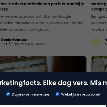
iten je advertentieteksten perfect aan bij je
Naming 
roep
campagn
er we een zoekopdracht binnen Google
Een goed
t willen formuleren, komen we vaak niet verder
van over
kele woorden. In zo’n geval…
voorkom
Denie Geertzen
A
TAT // The Agency Team
A
ketingfacts. Elke dag vers. Mis n
Dagelijkse nieuwsbrief
Wekelijkse nieuwsbrief
rtising
Search 