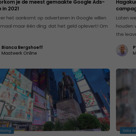
orkom je de meest gemaakte Google Ads-
Hagakur
 in 2021
campag
r het aankomt op adverteren in Google willen
Laten we
emaal maar één ding: dat het geld oplevert! Om
houden w
the leav
Bianca Bergshoeff
P
Maatwerk Online
M
rtising
Data An