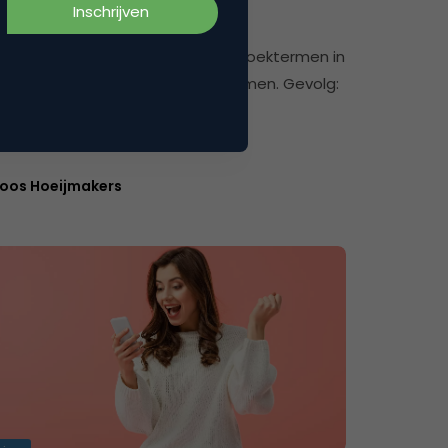
s verloren zoekdata: wat nu?
e zomer besloot Google minder zoektermen in
termenrapport terug te laten komen. Gevolg:
 missen een groot deel…
oos Hoeijmakers