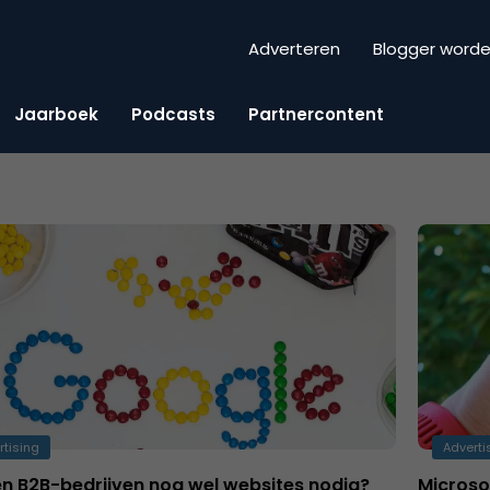
Adverteren
Blogger word
Jaarboek
Podcasts
Partnercontent
rtising
Adverti
n B2B-bedrijven nog wel websites nodig?
Microsof