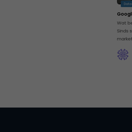
Data
Googl
Wat be
Sinds 
market