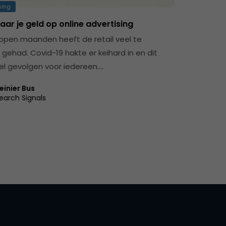
sing
ar je geld op online advertising
open maanden heeft de retail veel te
 gehad. Covid-19 hakte er keihard in en dit
el gevolgen voor iedereen.…
einier Bus
earch Signals