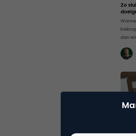
Zo slu
doelg
Wanne
beknop
dan en
Mar
Adve