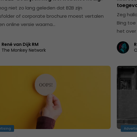
toegevo
nog niet zo lang geleden dat B2B zijn
Zeg hall
fsfolder of corporate brochure moest vertalen
Bing toe
en online versie waarna…
het ove
René van Dijk RM
R
The Monkey Network
O
rtising
Adverti