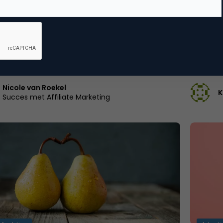
ips voor Google Ads Search met een beperkt
Google’
tentiebudget
Eind dez
esultaat uit je advertentiecampagnes halen
het zoek
 je budget te verhogenAls je regelmatig via
accounts
 Ads adverteert, dan heb je…
Nicole van Roekel
K
Succes met Affiliate Marketing