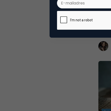
Vijf t
adver
Meer r
zonder
Google