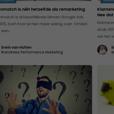
 Analytics
Adverti
nmatch is niét hetzelfde als remarketing
Klanten
Nee dat 
nmatch is al beschikbaar binnen Google Ads
Klantenm
2015, toch hoor je hier maar weinig over. Omdat
sinds 20
t een…
we het 
Erwin van Hulten
E
Brandness Performance Marketing
B