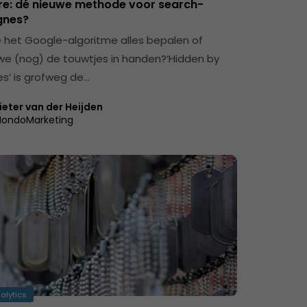
e: dé nieuwe methode voor search-
nes?
 het Google-algoritme alles bepalen of
e (nog) de touwtjes in handen?‘Hidden by
es’ is grofweg de…
ieter van der Heijden
ondoMarketing
alytics