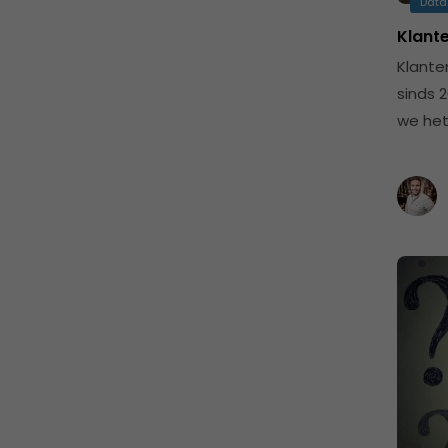
Data
Klante
Klante
sinds 
we he