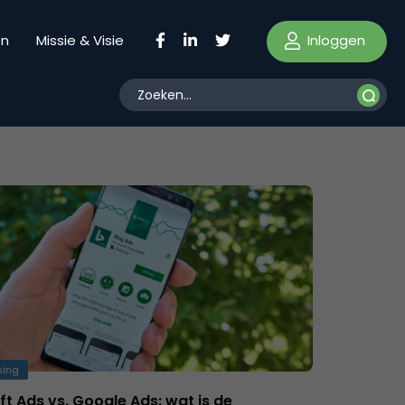
Inloggen
en
Missie & Visie
sing
t Ads vs. Google Ads: wat is de