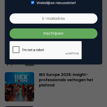
Wekelijkse nieuwsbrief
Online casino’s krijgen nieuwe
vergunning: wat verandert er?
Wat Gen Z écht denkt over
GenAI in reclame
IIEX Europe 2026: insight-
professionals verhogen het
plafond