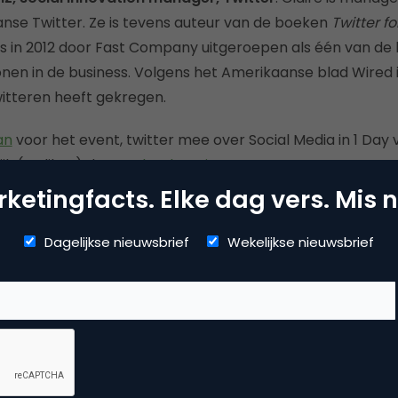
anse Twitter. Ze is tevens auteur van de boeken
Twitter f
is in 2012 door Fast Company uitgeroepen als één van d
nen in de business. Volgens het Amerikaanse blad Wired is
itteren heeft gekregen.
an
voor het event, twitter mee over Social Media in 1 Day 
k (en like…) de
Facebookpagina
!
ketingfacts. Elke dag vers. Mis n
Dagelijkse nieuwsbrief
Wekelijkse nieuwsbrief
Kopieer link
ctie