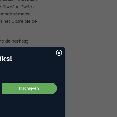
or Good
en
Twitter
e honderd meest
 het Claire die de
via de hashtag
iks!