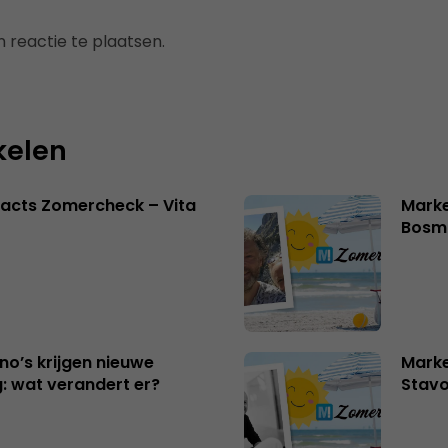
 reactie te plaatsen.
kelen
acts Zomercheck – Vita
Marke
Bosm
no’s krijgen nieuwe
Marke
: wat verandert er?
Stavo