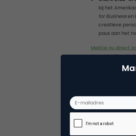
bij het Amerika
for Business
en 
creatieve perso
paus aan het tw
Meld je nu direct a
#somday13 en bekij
Mar
Deel dit artikel
Reda