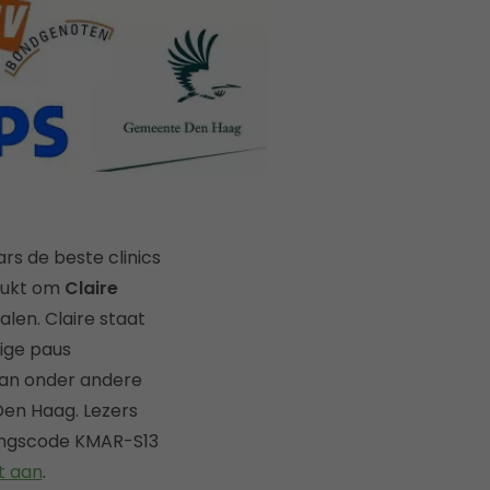
s de beste clinics
elukt om
Claire
alen. Claire staat
ige paus
van onder andere
Den Haag. Lezers
tingscode KMAR-S13
t aan
.