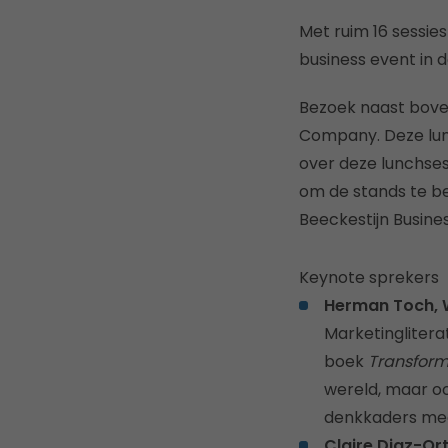
Met ruim 16 sessie
business event in d
Bezoek naast bove
Company. Deze lunc
over deze lunchses
om de stands te b
Beeckestijn Busine
Keynote sprekers
Herman Toch, W
Marketingliterat
boek
Transform
wereld, maar o
denkkaders mee
Claire Diaz-Ort