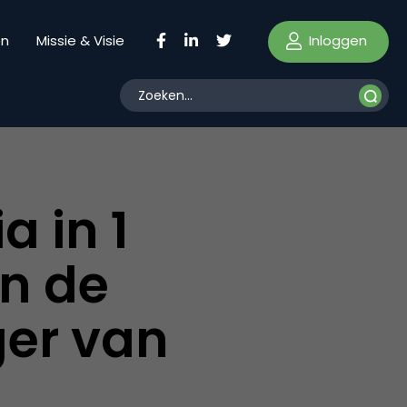
Inloggen
en
Missie & Visie
a in 1
n de
ger van