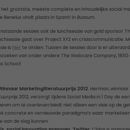
s het grootste, meeste complete en inhoudelijke social me
e Benelux vindt plaats in Spant! in Bussum.
nstaande sessies ook de lunchsessie van gold sponsor 
hsessie gaat over Project XYZ en crisiscommunicatie. M
sie is
hier
te vinden. Tussen de sessies door is er uiteraar
ezoeken van onder andere The Webcare Company, 1850 
ss School!
innaar Marketingliteratuurprijs 2012
. Herman, winnaar
uurprijs 2012, verzorgt tijdens Social Media in 1 Day de eer
eren om te overleven
biedt niet alleen een visie op de 
ok concrete en vernieuwde paradigma’s waar marketeer
 aan de slag kunnen.
iz, social innovation manager, Twitter
. Claire is manage