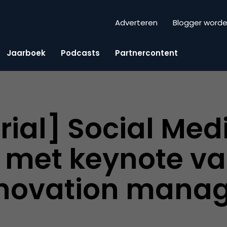
Adverteren
Blogger word
Jaarboek
Podcasts
Partnercontent
ial] Social Medi
 met keynote va
nnovation mana