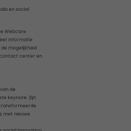
dia en social
The Webcare
eer informatie
d de mogelijkheid
contact center en
 van de
ste keynote. Zijn
getransformeerde
s met nieuwe
r social innovation