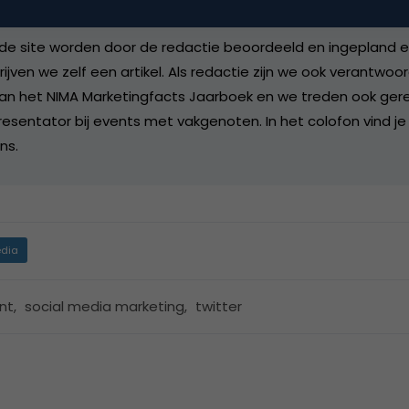
redactie bij
Marketingfacts
de site worden door de redactie beoordeeld en ingepland en 
rijven we zelf een artikel. Als redactie zijn we ook verantwoor
an het NIMA Marketingfacts Jaarboek en we treden ook gere
esentator bij events met vakgenoten. In het colofon vind je
ns.
dia
nt
,
social media marketing
,
twitter