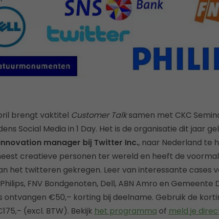
ril brengt vaktitel
Customer Talk
samen met CKC Seminar
ens Social Media in 1 Day. Het is de organisatie dit jaar g
 innovation manager bij Twitter Inc.
, naar Nederland te h
meest creatieve personen ter wereld en heeft de voormal
an het twitteren gekregen. Leer van interessante cases 
 Philips, FNV Bondgenoten, Dell, ABN Amro en Gemeente 
s ontvangen €50,– korting bij deelname. Gebruik de kor
175,– (excl. BTW). Bekijk
het programma
of
meld je direc