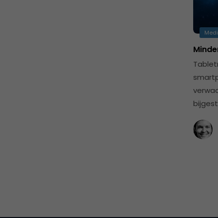
Med
Minde
Tablet
smartp
verwac
bijges