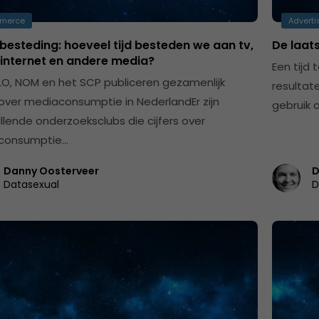
merce
Adverti
esteding: hoeveel tijd besteden we aan tv,
De laats
 internet en andere media?
Een tijd
LO, NOM en het SCP publiceren gezamenlijk
resultate
s over mediaconsumptie in NederlandEr zijn
gebruik 
illende onderzoeksclubs die cijfers over
consumptie…
Danny Oosterveer
D
Datasexual
D