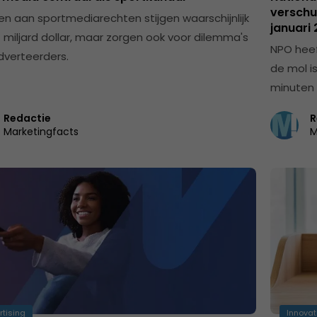
verschui
en aan sportmediarechten stijgen waarschijnlijk
januari
1 miljard dollar, maar zorgen ook voor dilemma's
NPO heef
dverteerders.
de mol i
minuten 
Redactie
R
Marketingfacts
M
rtising
Innovat