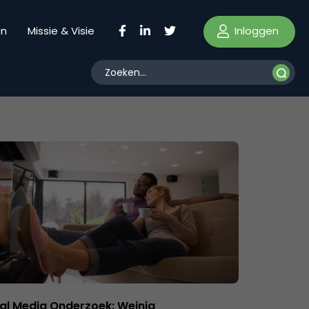
Inloggen
en
Missie & Visie
al Media Onderzoek: Weinig