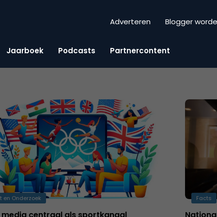
Adverteren
Blogger word
Jaarboek
Podcasts
Partnercontent
t en Onderzoek
Facts
 media centraal als sportkanaal
Nationa