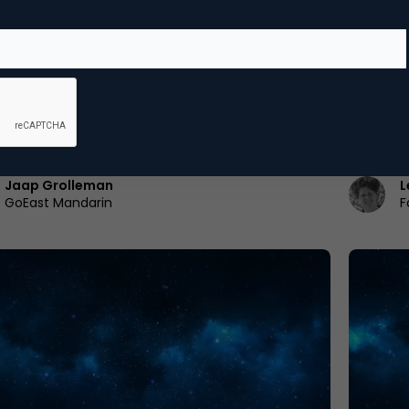
merce
Marketi
in digitale context
Jeroen 
op maa
nders gaan Chinezen om met WeChat, QR-
Jeroen Ve
en media?Als we aan China denken, dan kunnen
Persgroep
e beelden in…
verantwo
Jaap Grolleman
L
GoEast Mandarin
F