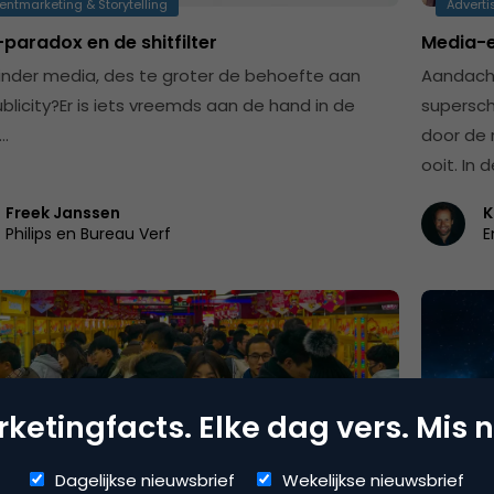
entmarketing & Storytelling
Adverti
paradox en de shitfilter
Media-e
nder media, des te groter de behoefte aan
Aandacht
ublicity?Er is iets vreemds aan de hand in de
supersch
…
door de 
ooit. In 
Freek Janssen
K
Philips en Bureau Verf
E
ketingfacts. Elke dag vers. Mis n
Dagelijkse nieuwsbrief
Wekelijkse nieuwsbrief