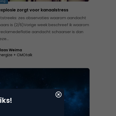
sing
xplosie zorgt voor kanaalstress
streeks: zes observaties waarom aandacht
aars is (2/6)Vorige week beschreef ik waarom
reclamedeflatie aandacht schaarser is dan
deze…
laas Weima
nergize + CMOtalk
iks!