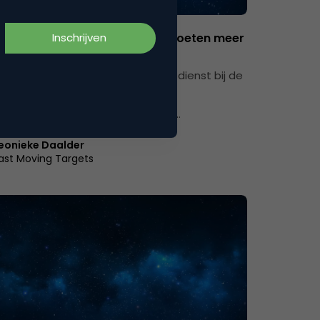
ng Design
Verkroost (Persgroep): “We moeten meer
t doen”
rkroost trad een jaar geleden in dienst bij de
. Als chief digital officer werd hij
ordelijk voor het digitale domein…
eonieke Daalder
ast Moving Targets