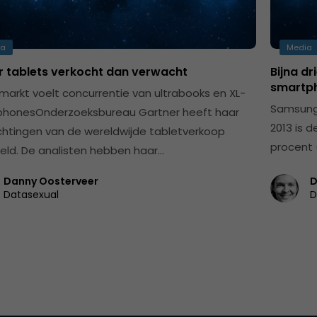
ia
Media
r tablets verkocht dan verwacht
Bijna d
smartp
markt voelt concurrentie van ultrabooks en XL-
Samsung 
honesOnderzoeksbureau Gartner heeft haar
2013 is 
htingen van de wereldwijde tabletverkoop
procent 
teld. De analisten hebben haar…
Danny Oosterveer
D
Datasexual
D