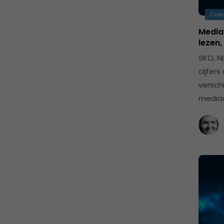
Com
Mediab
lezen,
SKO, N
cijfer
versch
media