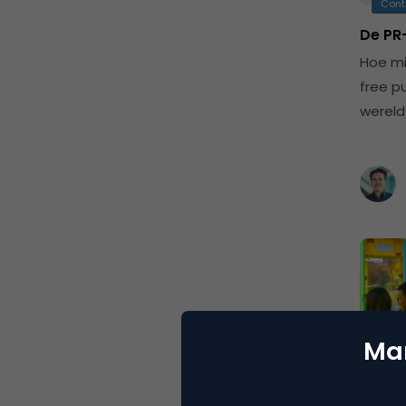
Cont
De PR-
Hoe mi
free p
wereld
Mar