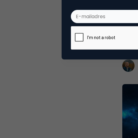
Com
China 
Hoe a
codes 
we twe