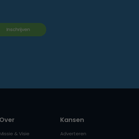
Over
Kansen
Missie & Visie
Adverteren