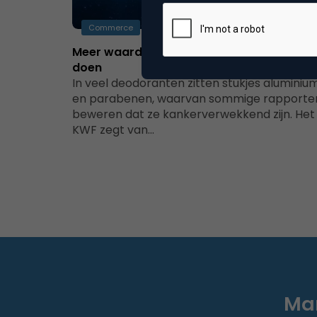
Commerce
Meer waarde toevoegen door minder te
doen
In veel deodoranten zitten stukjes aluminiu
en parabenen, waarvan sommige rapporte
beweren dat ze kankerverwekkend zijn. Het
KWF zegt van…
Mar