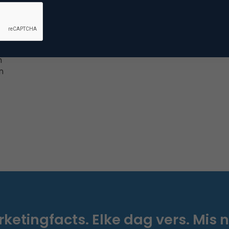
m
n
ketingfacts. Elke dag vers. Mis n