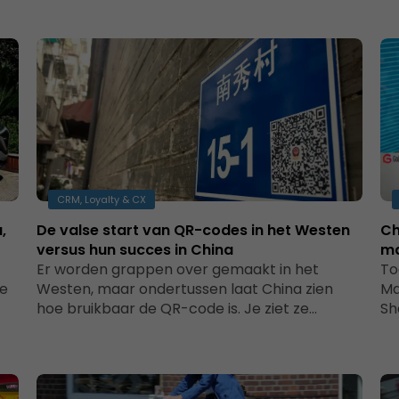
CRM, Loyalty & CX
,
De valse start van QR-codes in het Westen
Ch
versus hun succes in China
ma
Er worden grappen over gemaakt in het
To
se
Westen, maar ondertussen laat China zien
Ma
hoe bruikbaar de QR-code is. Je ziet ze…
Sh