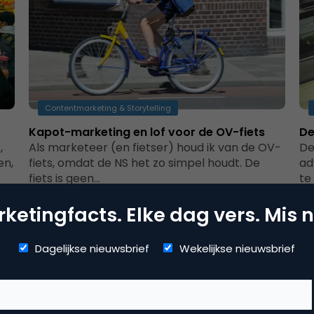
Contentmarketing & Storytelling
Kapot-marketing en lof voor de OV-fiets
De
,
Als marketeer (en fietser) houd ik van de OV-
De
en,
fiets, omdat de NS het zo simpel houdt. De
ad
fiets is geen…
te
ketingfacts. Elke dag vers. Mis n
Dagelijkse nieuwsbrief
Wekelijkse nieuwsbrief