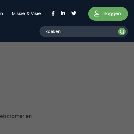
Inloggen
en
Missie & Visie
selsKramer en