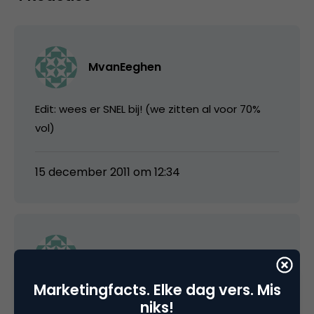
MvanEeghen
Edit: wees er SNEL bij! (we zitten al voor 70%
vol)
15 december 2011 om 12:34
BasKlein
Marketingfacts. Elke dag vers. Mis
De link naar de website werkt niet? Is er een
niks!