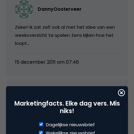
DannyOosterveer
Zeker! Ik zat zelf ook al met het idee van een
weekoverzicht te spelen. Eens kijken hoe het
loopt…
15 december 2011 om 07:46
DannyOosterveer
Marketingfacts. Elke dag vers. Mis
niks!
Andersom eigenlijk. Om te bepalen waar over
geblogd wordt maak je al een selectie van
Dagelijkse nieuwsbrief
waardevolle artikelen. Omdat er simpelweg
Wekelijkse nieuwsbrief