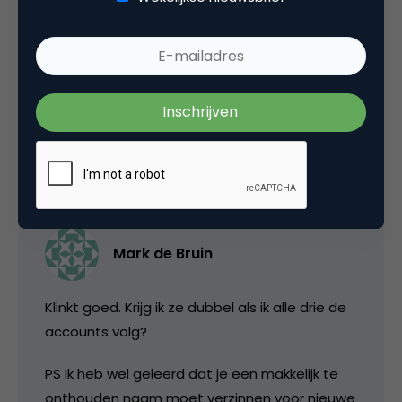
niet overal over geschreven kan worden, en
omdat je sommige stukken niet zelf beter kan
doen, is het wel boeiend dat te delen / naar
te verwijzen.
15 december 2011 om 10:21
Mark de Bruin
Klinkt goed. Krijg ik ze dubbel als ik alle drie de
accounts volg?
PS Ik heb wel geleerd dat je een makkelijk te
onthouden naam moet verzinnen voor nieuwe