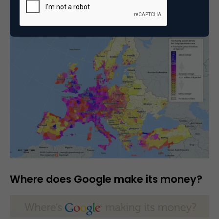
GfK Purchasing Power Density
Where does Google make its money?