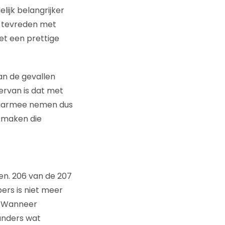
lijk belangrijker
r tevreden met
et een prettige
an de gevallen
ervan is dat met
 Daarmee nemen dus
 maken die
en. 206 van de 207
ers is niet meer
t. Wanneer
anders wat