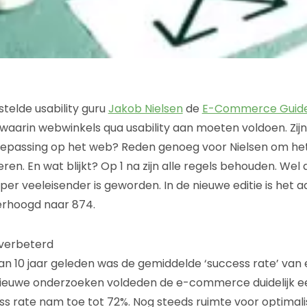
telde usability guru
Jakob Nielsen
de
E-Commerce Guide
aarin webwinkels qua usability aan moeten voldoen. Zijn
toepassing op het web? Reden genoeg voor Nielsen om he
en. En wat blijkt? Op 1 na zijn alle regels behouden. Wel du
per veeleisender is geworden. In de nieuwe editie is het aa
erhoogd naar 874.
verbeterd
van 10 jaar geleden was de gemiddelde ‘success rate’ v
 nieuwe onderzoeken voldeden de e-commerce duidelijk e
ss rate nam toe tot 72%. Nog steeds ruimte voor optimali