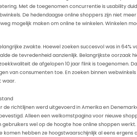
etering. Met de toegenomen concurrentie is usability duide
winkels. De hedendaagse online shoppers zijn niet mee
elweg mogelijk maken om online te winkelen. Winkelen mo
belangrijke zwakte. Hoewel zoeken succesvol was in 64% v
lde de tevredenheid aanzienlijk. Belangrijkste oorzaak hi
zoekkwaliteit de afgelopen 10 jaar flink is toegenomen.
gen van consumenten toe. En zoeken binnen webwinkels
t waar.
 stand
 de richtlijnen werd uitgevoerd in Amerika en Denemark
 bevestigd. Alleen een welkomstpagina voor nieuwe shopp
ijn gebruikers wel op de hoogte hoe online shoppen werk
te komen hebben ze hoogstwaarschijnlijk al eens ergens 