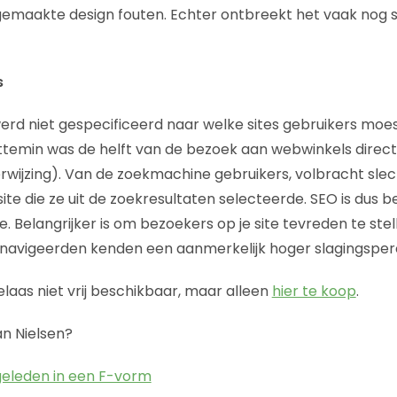
 gemaakte design fouten. Echter ontbreekt het vaak nog 
s
erd niet gespecificeerd naar welke sites gebruikers moe
ttemin was de helft van de bezoek aan webwinkels direct
wijzing). Van de zoekmachine gebruikers, volbracht sle
ite die ze uit de zoekresultaten selecteerde. SEO is dus b
. Belangrijker is om bezoekers op je site tevreden te stel
e navigeerden kenden een aanmerkelijk hoger slagingsper
 helaas niet vrij beschikbaar, maar alleen
hier te koop
.
n Nielsen?
eleden in een F-vorm