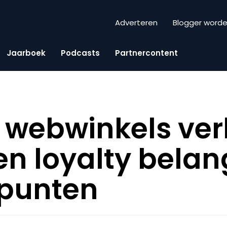
Adverteren
Blogger word
Jaarboek
Podcasts
Partnercontent
y webwinkels ver
en loyalty belan
rpunten