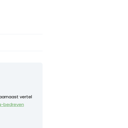
aarnaast vertel
a-bedreven