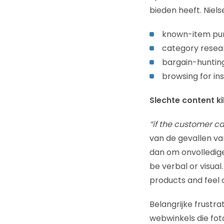
bieden heeft. Niel
known-item pu
category resear
bargain-hunting
browsing for ins
Slechte content ki
“if the customer c
van de gevallen van
dan om onvolledige
be verbal or visual
products and feel c
Belangrijke frustr
webwinkels die fot