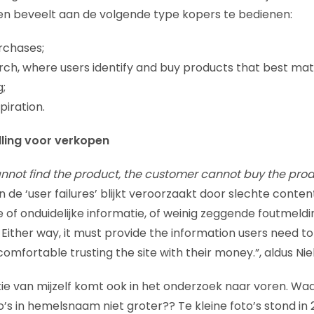
sen beveelt aan de volgende type kopers te bedienen:
rchases;
ch, where users identify and buy products that best mat
;
piration.
lling voor verkopen
annot find the product, the customer cannot buy the prod
 de ‘user failures’ blijkt veroorzaakt door slechte conten
 of onduidelijke informatie, of weinig zeggende foutmeld
. Either way, it must provide the information users need t
omfortable trusting the site with their money.”, aldus Nie
atie van mijzelf komt ook in het onderzoek naar voren. 
o’s in hemelsnaam niet groter?? Te kleine foto’s stond in