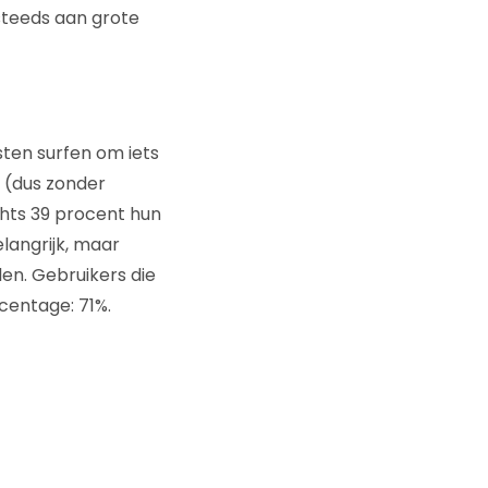
steeds aan grote
sten surfen om iets
 (dus zonder
chts 39 procent hun
elangrijk, maar
len. Gebruikers die
centage: 71%.