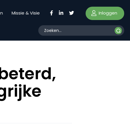
Inloggen
en
Missie & Visie
beterd,
grijke