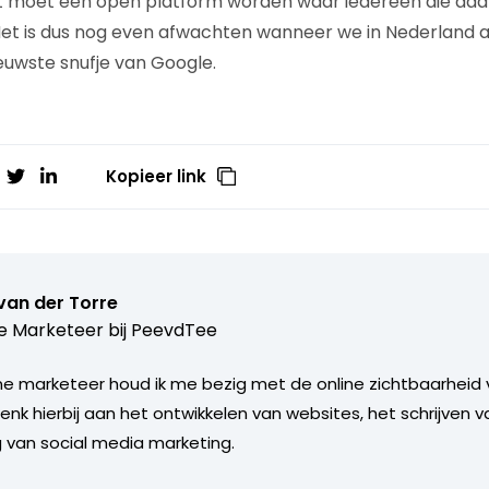
 moet een open platform worden waar iedereen die daar 
Het is dus nog even afwachten wanneer we in Nederland 
uwste snufje van Google.
Kopieer link
van der Torre
e Marketeer bij
PeevdTee
line marketeer houd ik me bezig met de online zichtbaarheid 
enk hierbij aan het ontwikkelen van websites, het schrijven 
g van social media marketing.