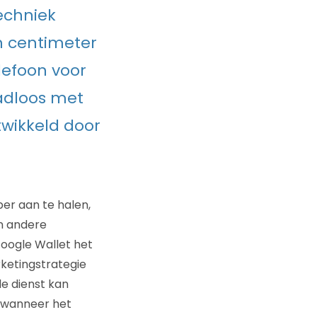
echniek
n centimeter
lefoon voor
aadloos met
twikkeld door
er aan te halen,
en andere
oogle Wallet het
ketingstrategie
e dienst kan
 wanneer het