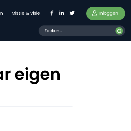
Inloggen
en
Missie & Visie
ar eigen