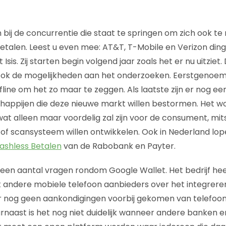
ij de concurrentie die staat te springen om zich ook te
etalen. Leest u even mee: AT&T, T-Mobile en Verizon di
Isis. Zij starten begin volgend jaar zoals het er nu uitziet.
ok de mogelijkheden aan het onderzoeken. Eerstgenoemde
line om het zo maar te zeggen. Als laatste zijn er nog ee
appijen die deze nieuwe markt willen bestormen. Het wo
wat alleen maar voordelig zal zijn voor de consument, mits
of scansysteem willen ontwikkelen. Ook in Nederland lope
ashless Betalen
van de Rabobank en Payter.
een aantal vragen rondom Google Wallet. Het bedrijf hee
t andere mobiele telefoon aanbieders over het integrere
er nog geen aankondigingen voorbij gekomen van telefoon
naast is het nog niet duidelijk wanneer andere banken e