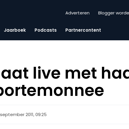
Adverteren
Blogger word
Jaarboek
Podcasts
Partnercontent
aat live met ha
 portemonnee
 september 2011, 09:25