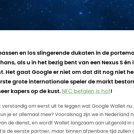
npassen en los slingerende dukaten in de portemo
lthans, als u in het bezig bent van een Nexus S én
. Het gaat Google er niet om dat dit nog niet he
eerste grote internationale speler de markt best
 meer kapers op de kust.
NFC betalen is hot
!
et verstandig om eerst uit te leggen wat Google Wallet nu 
kun je er allemaal mee? Vooralsnog zijn we in Nederland 
an de dienst, en wordt Wallet langzaam aan uitgerold in
 is de eerste partner, maar binnen afzienbare tijd zulle