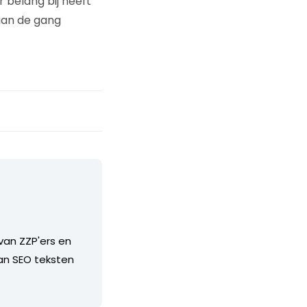
belang bij heeft
aan de gang
van ZZP'ers en
van SEO teksten