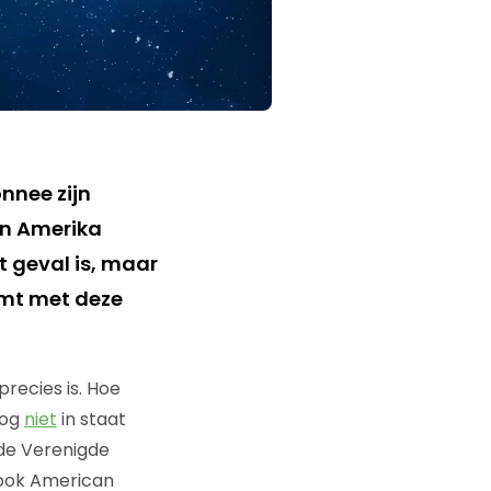
nnee zijn
 in Amerika
t geval is, maar
ormt met deze
precies is. Hoe
nog
niet
in staat
 de Verenigde
n ook American