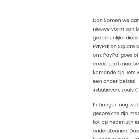
Dan komen we aan b
nieuwe vorm van b
gezamenlijke dienst 
PayPal en Square o
om: PayPal goes off
creditcard maatsch
komende tijd. Iets 
een ander betaal- 
initiatieven, zoals
C
Er hangen nog wel 
gesprek te zijn me
tot op heden zijn 
ondersteunen. Daar