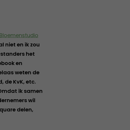
Bloemenstudio
 niet en ik zou
nstanders het
cebook en
elaas weten de
 de KvK, etc.
. Omdat ik samen
dernemers wil
square delen,