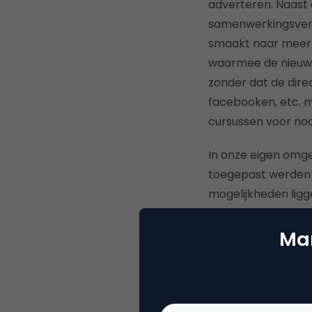
adverteren. Naast 
samenwerkingsverb
smaakt naar meer. 
waarmee de nieuw 
zonder dat de direc
facebooken, etc. m
cursussen voor nod
In onze eigen omge
toegepast werden 
mogelijkheden ligge
Ronald Mulder en ik
Facebook, Hyves, 
Mar
begrijpelijke en l
een webinar gerich
media”. Dit is zo 
doen en vooral voo