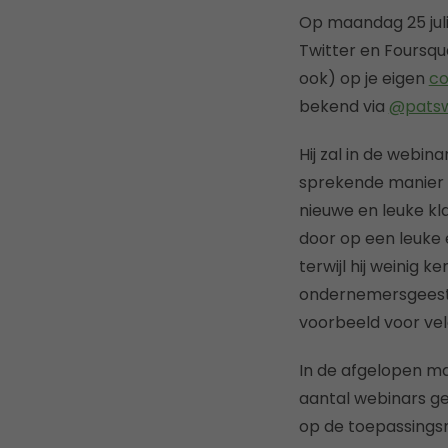
Op maandag 25 jul
Twitter en Foursqu
ook) op je eigen
c
bekend via
@patsw
Hij zal in de webin
sprekende manier s
nieuwe en leuke kl
door op een leuke 
terwijl hij weinig 
ondernemersgeest t
voorbeeld voor vel
In de afgelopen m
aantal webinars g
op de toepassingsm