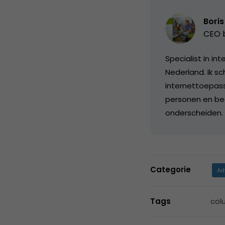
Bori
CEO b
Specialist in i
Nederland. Ik sc
internettoepass
personen en bed
onderscheiden
Categorie
Ad
Tags
col