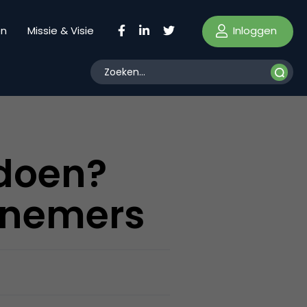
Inloggen
en
Missie & Visie
 doen?
rnemers