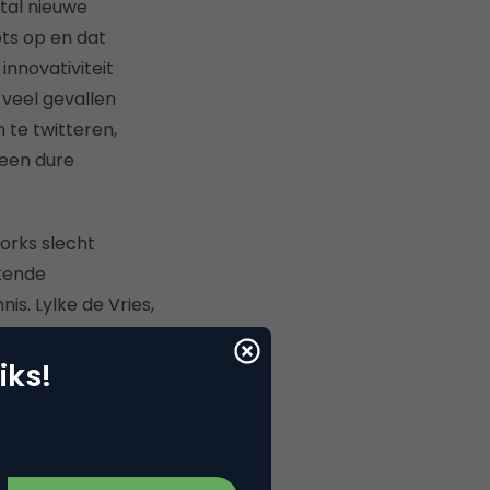
ntal nieuwe
ts op en dat
innovativiteit
veel gevallen
 te twitteren,
geen dure
orks slecht
ekende
is. Lylke de Vries,
ver Twitter,
mmunicatie op een
iks!
lereerst gedaan met
en met social
t vaker te gaan
unnen.