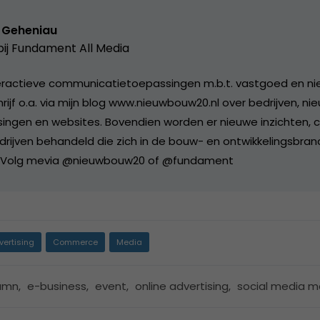
s Geheniau
ij
Fundament All Media
nteractieve communicatietoepassingen m.b.t. vastgoed en n
hrijf o.a. via mijn blog www.nieuwbouw20.nl over bedrijven, ni
ingen en websites. Bovendien worden er nieuwe inzichten,
rijven behandeld die zich in de bouw- en ontwikkelingsbra
. Volg mevia @nieuwbouw20 of @fundament
vertising
Commerce
Media
umn
,
e-business
,
event
,
online advertising
,
social media m