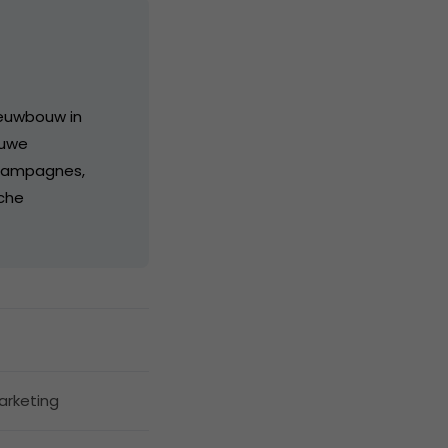
ieuwbouw in
euwe
 campagnes,
nche
arketing