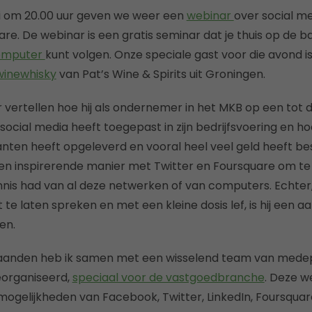
i om 20.00 uur geven we weer een
webinar
over social m
are. De webinar is een gratis seminar dat je thuis op de 
omputer
kunt volgen. Onze speciale gast voor die avond is 
inewhisky
van Pat’s Wine & Spirits uit Groningen.
ar vertellen hoe hij als ondernemer in het MKB op een tot
ocial media heeft toegepast in zijn bedrijfsvoering en ho
anten heeft opgeleverd en vooral heel veel geld heeft b
en inspirerende manier met Twitter en Foursquare om te
kennis had van al deze netwerken of van computers. Echter
e laten spreken en met een kleine dosis lef, is hij een 
en.
aanden heb ik samen met een wisselend team van mede
eorganiseerd,
speciaal voor de vastgoedbranche
. Deze w
ogelijkheden van Facebook, Twitter, LinkedIn, Foursquar