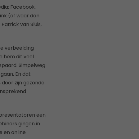
edia: Facebook,
bank (of waar dan
Patrick van Sluis,
 de verbeelding
e hem dit veel
espaard. Simpelweg
 gaan. En dat
, door zijn gezonde
aansprekend
presentatoren een
ebinars gingen in
e en online