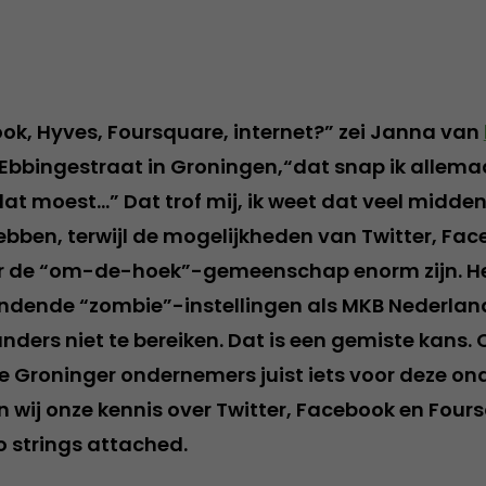
ook, Hyves, Foursquare, internet?” zei Janna van
bbingestraat in Groningen,“dat snap ik allemaal
dat moest…” Dat trof mij, ik weet dat veel midde
hebben, terwijl de mogelijkheden van Twitter, Fa
r de “om-de-hoek”-gemeenschap enorm zijn. H
indende “zombie”-instellingen als MKB Nederland,
ders niet te bereiken. Dat is een gemiste kans
 Groninger ondernemers juist iets voor deze on
 wij onze kennis over Twitter, Facebook en Four
o strings attached.