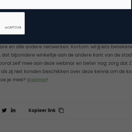
: wat is de catch? Nou, die is er niet. Deelname aan de w
n geen goedbedoelde aanbiedingen… wij willen helpen! Door
n te monopoliseren of te monitariseren worden we allemaa
van elkaar hoe om te gaan met alle nieuwe toepassingen a
re en alle andere netwerken. Kortom: wil jij iets beteken
 dat bijzondere winkeltje aan de andere kant van de stad
vooral zelf mee aan deze webinar en beter nog: zorg dat 
n als zij niet konden beschikken over deze kennis om de 
Doe je mee?
Webinar
!
Kopieer link