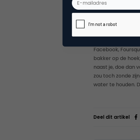
Rest de grote vraag
gratis en er volge
delen in plaats va
beter en leren we 
Facebook, Foursqua
bakker op de hoek,
naast je, doe dan 
zou toch zonde zij
water te houden. 
Deel dit artikel