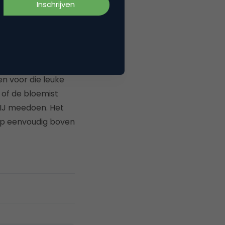
ebinar is geheel
 juist de kennis te
l een klein beetje
ls Twitter,
en voor die leuke
 of de bloemist
ZIJ meedoen. Het
kop eenvoudig boven