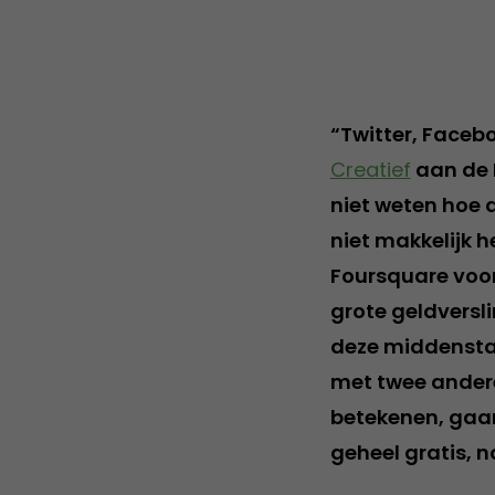
“Twitter, Faceb
Creatief
aan de E
niet weten hoe 
niet makkelijk 
Foursquare voo
grote geldversl
deze middenstan
met twee andere
betekenen, gaan
geheel gratis, n