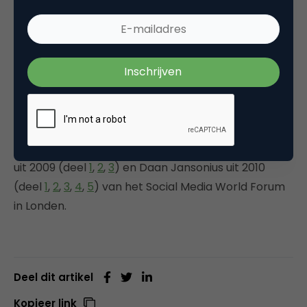
een doelgroep segmentatie. Het gaat juist om een
menselijke manier van relatie opbouw in plaats van
bereik.” Het belangrijkste advies wat hij mee gaf is
dat merken aspirationele ervaringen moeten
bieden die een vaste waarde opleveren voor
consumenten om vertrouwen te winnen in een
relatie.
Zie ook de eerdere verslagen van Menno Braakman
uit 2009 (deel
1
,
2
,
3
) en Daan Jansonius uit 2010
(deel
1
,
2
,
3
,
4
,
5
) van het Social Media World Forum
in Londen.
Deel dit artikel
Kopieer link