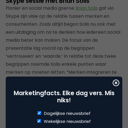
Skype sessie met Brian Solis
Pionier en social media goeroe
Brian Solis
gaf via
Skype zijn visie op de relatie tussen merken en
consumenten. Zoals altijd begon Solis nu ook met
een uitdaging om na te denken hoe iedereen social
media beter kan maken. De focus van de
presentatie lag vooral op de begrippen
‘vertrouwen’ en ‘waarde.’ In relatie tot deze twee
begrippen noemde Solis enkele punten waar
merken op moeten letten: “Merken integreren te
gemakkelijk “follow us” of “like us” in hun
communicatie. Dit mondt uit in een slechte opbouw
Marketingfacts. Elke dag vers. Mis
van een lange termijn relatie en de uiteindelijke
niks!
waarde is moeilijk te bepalen. Merken vragen om
het vertrouwen in een relatie. Dit moet niet
Dagelijkse nieuwsbrief
benaderd worden vanuit het punt clicks, eyeballs of
Wekelijkse nieuwsbrief