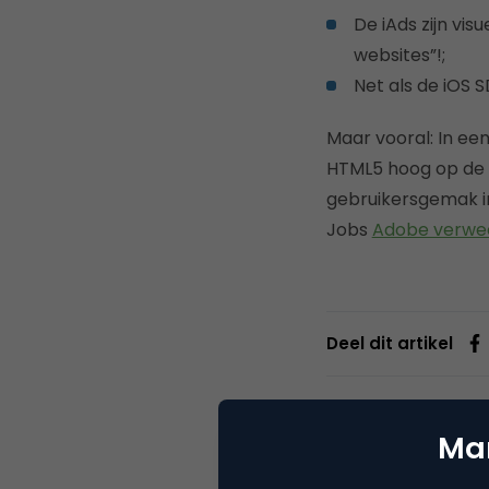
De iAds zijn vis
websites”!;
Net als de iOS 
Maar vooral: In ee
HTML5 hoog op de a
gebruikersgemak i
Jobs
Adobe verwe
Deel dit artikel
Mar
Mang