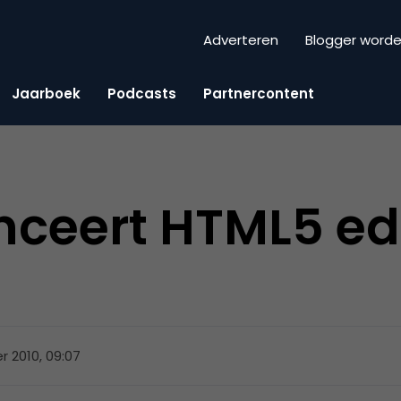
Adverteren
Blogger word
Jaarboek
Podcasts
Partnercontent
nceert HTML5 edi
 2010, 09:07