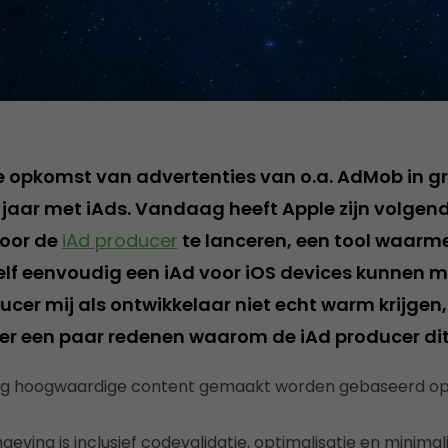
de opkomst van advertenties van o.a. AdMob in 
t jaar met iAds. Vandaag heeft Apple zijn volgen
door de
iAd producer
te lanceren, een tool waarm
elf eenvoudig een iAd voor iOS devices kunnen 
ucer mij als ontwikkelaar niet echt warm krijgen
jn er een paar redenen waarom de iAd producer dit
ig hoogwaardige content gemaakt worden gebaseerd op
ving is inclusief codevalidatie, optimalisatie en minimali