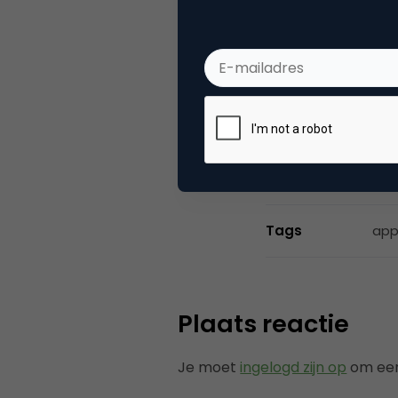
Inter
Artikelen gesch
voor de realisat
Categorie
Me
Tags
app
Plaats reactie
Je moet
ingelogd zijn op
om een