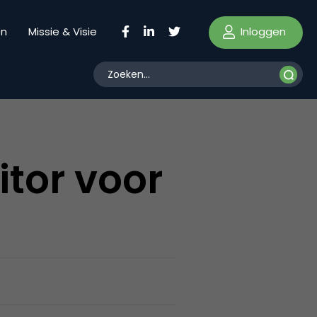
Inloggen
en
Missie & Visie
tor voor