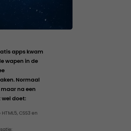
gratis apps kwam
de wapen in de
ee
maken. Normaal
, maar na een
 wel doet:
 HTML5, CSS3 en
satie;