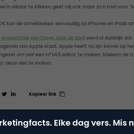
ueel in elkaar te klikken, geef mij ook maar zo’n tool voor “
SDK kan de ontwikkelaar eenvoudig op iPhones en iPads si
n
presentatie van Steve Jobs uit april
werd al duidelijk da
genda van Apple staat. Apple heeft nu zijn kennis op he
ngezet om zelf een HTML5 editor te maken. Stiekem de t
et
deze niet te maken.
Kopieer link
ketingfacts. Elke dag vers. Mis n
rove