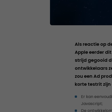
Als reactie op 
Apple eerder di
strijd gegooid 
ontwikkelaars z
zou een Ad prod
korte testrit zi
Er kan eenvoud
Javascript;
De ontwikkelomge