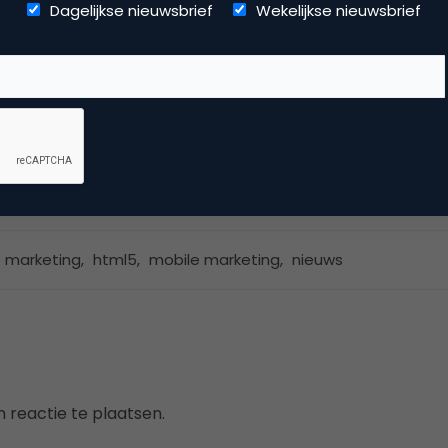
netbureau bij
mangrove.com
Dagelijkse nieuwsbrief
Wekelijkse nieuwsbrief
reven door internetbureau Mangrove (nu: We Are You). Veran
ie van de huidige Marketingfacts website (2012).
dia
 marketing
,
html5
,
mobile marketing
,
nieuws
 reactie te plaatsen.