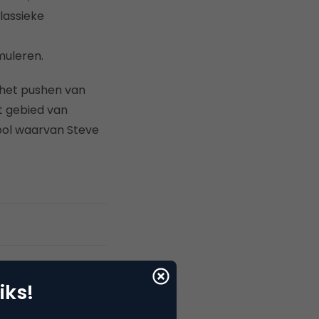
klassieke
muleren.
t het pushen van
t gebied van
ool waarvan Steve
iks!