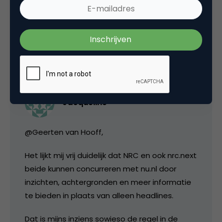
om hun online uitgaven te publiceren 😉
9 november 2010 om 07:51
Jacqueline
@Geerten van Hooff,
Het lijkt mij vrij duidelijk dat NRC en ook nrc.next
beide kunnen concurreren met nu.nl door
inzichten, achtergronden en meer informatie
te bieden in plaats van alleen headlines.
Dat is mijns inziens sowieso de regel in de