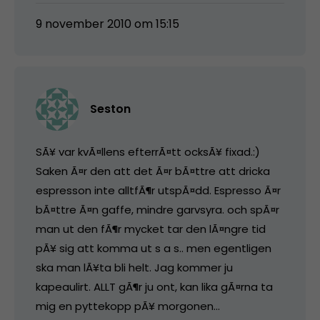
9 november 2010 om 15:15
Seston
SÃ¥ var kvÃ¤llens efterrÃ¤tt ocksÃ¥ fixad.:)
Saken Ã¤r den att det Ã¤r bÃ¤ttre att dricka
espresson inte alltfÃ¶r utspÃ¤dd. Espresso Ã¤r
bÃ¤ttre Ã¤n gaffe, mindre garvsyra. och spÃ¤r
man ut den fÃ¶r mycket tar den lÃ¤ngre tid
pÃ¥ sig att komma ut s a s.. men egentligen
ska man lÃ¥ta bli helt. Jag kommer ju
kapeaulirt. ALLT gÃ¶r ju ont, kan lika gÃ¤rna ta
mig en pyttekopp pÃ¥ morgonen…