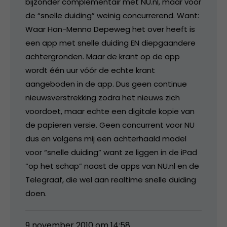
bijzonder complementair met NU.nl, maar voor
de “snelle duiding” weinig concurrerend. Want:
Waar Han-Menno Depeweg het over heeft is
een app met snelle duiding EN diepgaandere
achtergronden. Maar de krant op de app
wordt één uur vóór de echte krant
aangeboden in de app. Dus geen continue
nieuwsverstrekking zodra het nieuws zich
voordoet, maar echte een digitale kopie van
de papieren versie. Geen concurrent voor NU
dus en volgens mij een achterhaald model
voor “snelle duiding” want ze liggen in de iPad
“op het schap” naast de apps van NU.nl en de
Telegraaf, die wel aan realtime snelle duiding
doen.
9 november 2010 om 14:58