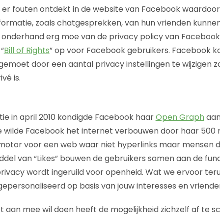
n er fouten ontdekt in de website van Facebook waardo
nformatie, zoals chatgesprekken, van hun vrienden kunnen
onderhand erg moe van de privacy policy van Facebook, 
“
Bill of Rights
” op voor Facebook gebruikers. Facebook k
gemoet door een aantal privacy instellingen te wijzigen 
vé is.
ie in april 2010 kondigde Facebook haar
Open Graph
aan
 wilde Facebook het internet verbouwen door haar 500 m
e motor voor een web waar niet hyperlinks maar mensen 
middel van “Likes” bouwen de gebruikers samen aan de fund
privacy wordt ingeruild voor openheid. Wat we ervoor teru
gepersonaliseerd op basis van jouw interesses en vriende
t aan mee wil doen heeft de mogelijkheid zichzelf af te s