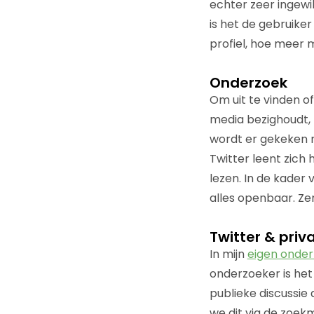
echter zeer ingewi
is het de gebruiker
profiel, hoe meer m
Onderzoek
Om uit te vinden of
media bezighoudt, 
wordt er gekeken n
Twitter leent zich 
lezen. In de kader 
alles openbaar. Ze
Twitter & priv
In mijn
eigen onde
onderzoeker is het 
publieke discussie
we dit via de zoek