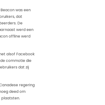
. Beacon was een
ruikers, dat
teerders. De
Daarnaast werd een
on offline werd
 het alsof Facebook
p de commotie die
bruikers dat zij
 Canadese regering
enoeg deed om
 plaatsten.