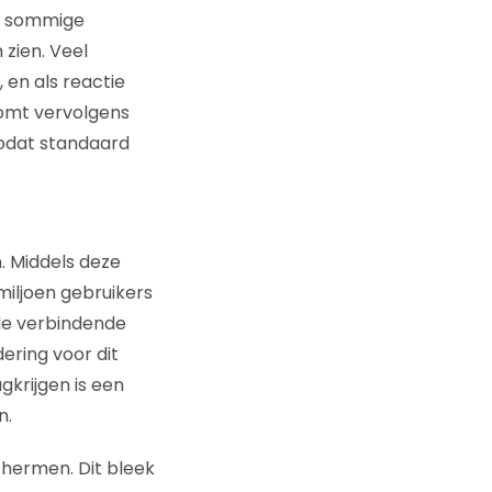
or sommige
 zien. Veel
en als reactie
omt vervolgens
zodat standaard
. Middels deze
iljoen gebruikers
de verbindende
ering voor dit
gkrijgen is een
n.
chermen. Dit bleek