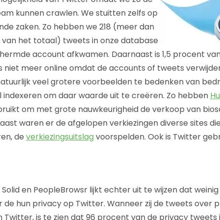
eam kunnen crawlen. We stuitten zelfs op
ende zaken. Zo hebben we 218 (meer dan
van het totaal) tweets in onze database
chermde account afkwamen. Daarnaast is 1,5 procent van
 niet meer online omdat de accounts of tweets verwijderd
 natuurlijk veel grotere voorbeelden te bedenken van bedr
l indexeren om daar waarde uit te creëren. Zo hebben
Hu
bruikt om met grote nauwkeurigheid de verkoop van bios
aast waren er de afgelopen verkiezingen diverse sites di
ren, de
verkiezingsuitslag
voorspelden. Ook is Twitter gebr
olid en PeopleBrowsr lijkt echter uit te wijzen dat weinig
de hun privacy op Twitter. Wanneer zij de tweets over p
Twitter, is te zien dat 96 procent van de privacy tweets