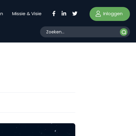
Inloggen
en
Missie & Visie