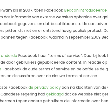
e kwam los in 2007, toen Facebook
Beacon introduceerde
 dat informatie van externe websites ophaalde over geb
cebook gegevens en dat beschikbaar stelde aan adver
s pikten dit niet en er ontstond hevig publiek protest. 
pannen tegen Facebook, waarna in september 2009 Beac
randerde
Facebook haar “terms of service”. Daarbij leek
de door gebruikers gepubliceerde content. In reactie o
e
Facebook de oude terms of service en beloofde ze de ge
 en discussiëren over de nieuwe terms of service.
paste Facebook
de privacy policy
aan na klachten van de
e Canadese regering had
geklaagd
dat de website niet g
hermen tegen andere gebruikers die informatie over hen