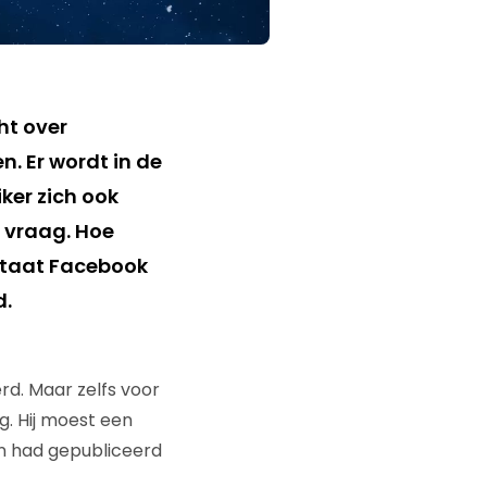
ht over
n. Er wordt in de
er zich ook
e vraag. Hoe
staat Facebook
d.
d. Maar zelfs voor
. Hij moest een
en had gepubliceerd