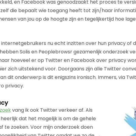
kkeld, en Facebook was genoodzaakt het proces te versim
 zelf die bepaalt wie toegang heeft tot zijn/haar informat
ensen van jou op de hoogte zijn en tegelijkertijd hoe lager
 internetgebruikers nu echt inzitten over hun privacy of 
hebben Solis en Peoplebrowsr gezamenlijk onderzoek ver
aar hoeveel er op Twitter en Facebook over privacy wor
hier zich uitstekend voor. Doorgaans zijn alle Twitter conv
van dit onderwerp is dit enigszins ironisch. Immers, via Twi
ro privacy.
acy
rzoek
vang ik ook Twitter verkeer af. Als
heerlijk dat het mogelijk is om de gehele
 af te zoeken. Voor mijn onderzoek doen
mogelijkheid van Twitter omdat we zo de