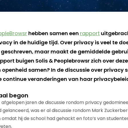
opleBrowsr
hebben samen een
rapport
uitgebrac
acy in de huidige tijd. Over privacy is veel te doe
 geschreven, maar maakt de gemiddelde gebruik
apport buigen Solis & Peoplebrowsr zich over dez
 openheid samen? In de discussie over privacy 
e continue veranderingen van haar privacybelei
aal begon
afgelopen jaren de discussie rondom privacy gedomineer
gelanceerd, was er al discussie rondom Mark Zuckerberg
en omdat hij de school had gehackt en foto’s van student
eten.